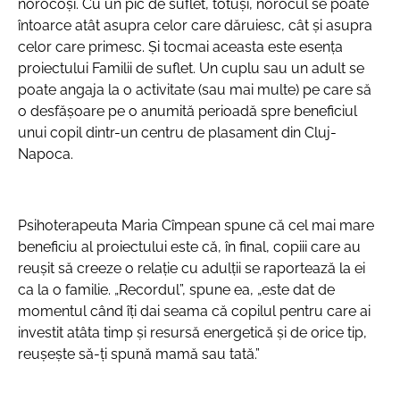
norocoși. Cu un pic de suflet, totuși, norocul se poate
întoarce atât asupra celor care dăruiesc, cât și asupra
celor care primesc. Și tocmai aceasta este esența
proiectului Familii de suflet. Un cuplu sau un adult se
poate angaja la o activitate (sau mai multe) pe care să
o desfășoare pe o anumită perioadă spre beneficiul
unui copil dintr-un centru de plasament din Cluj-
Napoca.
Psihoterapeuta Maria Cîmpean spune că cel mai mare
beneficiu al proiectului este că, în final, copiii care au
reușit să creeze o relație cu adulții se raportează la ei
ca la o familie. „Recordul”, spune ea, „este dat de
momentul când îți dai seama că copilul pentru care ai
investit atâta timp și resursă energetică și de orice tip,
reușește să-ți spună mamă sau tată.”