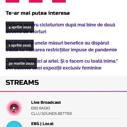
Te-ar mai putea interesa
Victorie pentru cicloturism după mai bine de două
4 aprilie 2022
decenii de eforturi
Din păcate și unele măsuri benefice au dispărut
1 aprilie 2022
odată cu ridicarea restricțiilor impuse de pandemie
„Suntem fanatici ai artei. Și o facem cu toată inima.”
30 martie 2022
Din culisele unei expoziții exclusiv feminine
STREAMS
Live Broadcast
EBS RADIO
CLUJ SOUNDS BETTER
EBS | Local