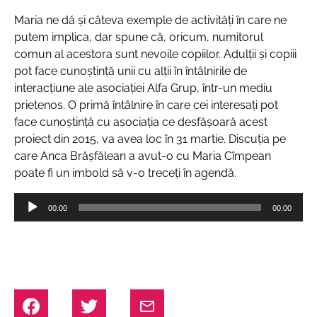
Maria ne dă și câteva exemple de activități în care ne
putem implica, dar spune că, oricum, numitorul
comun al acestora sunt nevoile copiilor. Adulții și copiii
pot face cunoștință unii cu alții în întâlnirile de
interacțiune ale asociației Alfa Grup, într-un mediu
prietenos. O primă întâlnire în care cei interesați pot
face cunoștință cu asociația ce desfășoară acest
proiect din 2015, va avea loc în 31 martie. Discuția pe
care Anca Brășfălean a avut-o cu Maria Cîmpean
poate fi un imbold să v-o treceți în agendă.
Player
00:00
00:00
audio