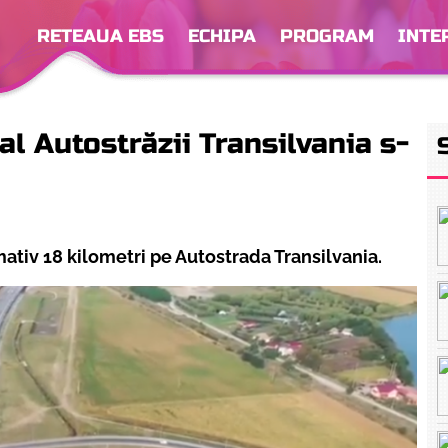
RETEAUA EBS
ECHIPA
PROGRAM
INTE
l Autostrăzii Transilvania s-
imativ 18 kilometri pe Autostrada Transilvania.