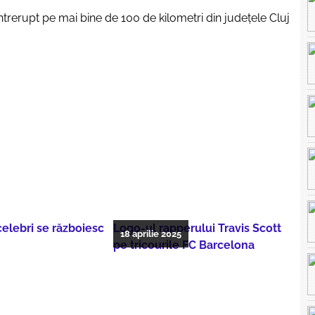
întrerupt pe mai bine de 100 de kilometri din județele Cluj
 celebri se războiesc
Logo-ul rapperului Travis Scott
18 aprilie 2025
pe tricourile FC Barcelona