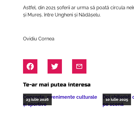
Astfel, din 2021 șoferii ar urma să poată circula ne
și Mureș, între Ungheni și Nădășelu.
Ovidiu Cornea
Te-ar mai putea interesa
Concerte, evenimente culturale
Doi chitarişti
23 iulie 2026
10 iulie 2025
şi sportive
pe scenă