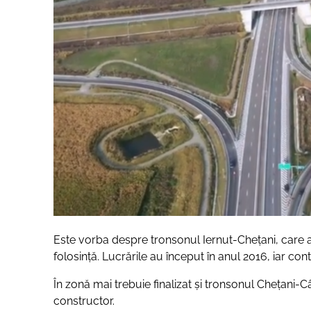
Este vorba despre tronsonul Iernut-Chețani, care a fo
folosință. Lucrările au început în anul 2016, iar co
În zonă mai trebuie finalizat și tronsonul Chețani-Câ
constructor.