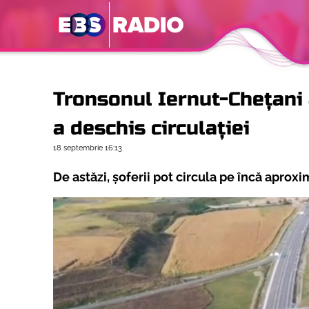
Tronsonul Iernut-Chețani a
a deschis circulației
18 septembrie
16:13
De astăzi, șoferii pot circula pe încă aprox