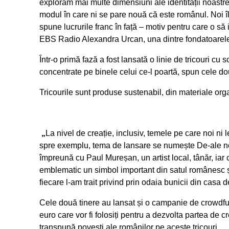
explorăm mai multe dimensiuni ale identității noastr
modul în care ni se pare nouă că este românul. Noi î
spune lucrurile franc în față – motiv pentru care o să
EBS Radio
Alexandra Urcan, una dintre fondatoarele
Într-o primă fază a fost lansată o linie de tricouri cu s
concentrate pe binele celui ce-l poartă, spun cele do
Tricourile sunt produse sustenabil, din materiale or
„
La nivel de creație, inclusiv, temele pe care noi n
spre exemplu, tema de lansare se numește De-ale noas
împreună cu Paul Mureșan, un artist local, tânăr, iar 
emblematic un simbol important din satul românesc și
fiecare l-am trait privind prin odaia bunicii din casa
Cele două tinere au lansat și o campanie de crowd
euro care vor fi folosiți pentru a dezvolta partea de 
transpună povești ale românilor pe aceste tricouri.