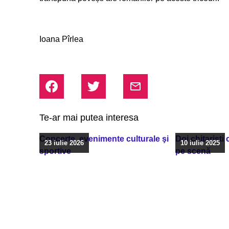
Ioana Pîrlea
Te-ar mai putea interesa
Concerte, evenimente culturale şi
Doi chitarişti
23 iulie 2026
10 iulie 2025
sportive
pe scenă