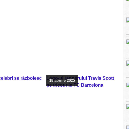
 celebri se războiesc
Logo-ul rapperului Travis Scott
18 aprilie 2025
pe tricourile FC Barcelona