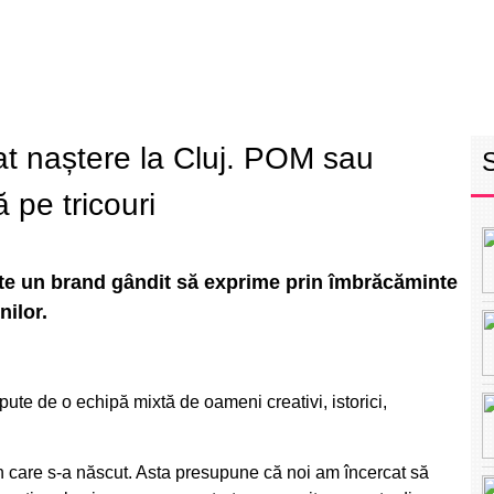
RETEAUA EBS
ECHIPA
PROGRAM
INT
at naștere la Cluj. POM sau
ă pe tricouri
lte un brand gândit să exprime prin îmbrăcăminte
nilor.
e de o echipă mixtă de oameni creativi, istorici,
în care s-a născut. Asta presupune că noi am încercat să