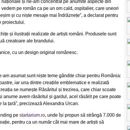
e naționale și ne-am concentrat pe anumite aspecte din
l vedem pe român ca pe un om cald, ospitalier, care uneori
 ieșim și cu niște mesaje mai îndrăznețe”, a declarat pentru
 proiectului.
chițe și ilustrații realizate de artiști români. Produsele sunt
uă creatoare ale brandului.
ganice, cu un design original românesc.
i le-am asumat sunt niște teme gândite chiar pentru România:
tre, iar una dintre creațiile emblematice e realizată
creația se numește Răsăritul și trezirea, care chiar scoate
 anume avem răsăritul și gardul, acel răsărit pe care poate
 de la țară”, precizează Alexandra Urcan.
funding pe
startarium.ro
, unde își propun să strângă 7.000 de
creație, pentru ca un număr cât mai mare de artiști să