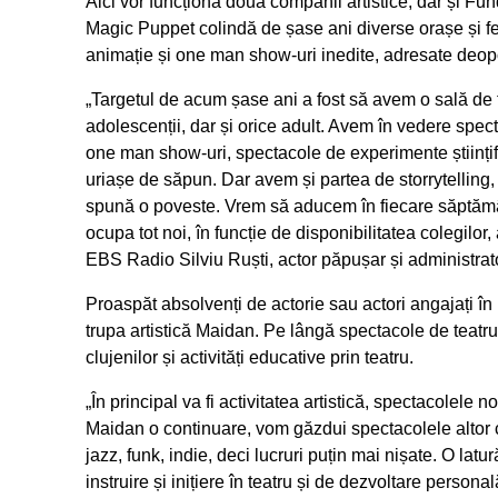
Aici vor funcționa două companii artistice, dar și Fun
Magic Puppet colindă de șase ani diverse orașe și fes
animație și one man show-uri inedite, adresate deopotr
„Targetul de acum șase ani a fost să avem o sală de tea
adolescenții, dar și orice adult. Avem în vedere spec
one man show-uri, spectacole de experimente științif
uriașe de săpun. Dar avem și partea de storrytelling,
spună o poveste. Vrem să aducem în fiecare săptămâ
ocupa tot noi, în funcție de disponibilitatea colegilor,
EBS Radio Silviu Ruști, actor păpușar și administra
Proaspăt absolvenți de actorie sau actori angajați în 
trupa artistică Maidan. Pe lângă spectacole de teatru, 
clujenilor și activități educative prin teatru.
„În principal va fi activitatea artistică, spectacolele 
Maidan o continuare, vom găzdui spectacolele altor 
jazz, funk, indie, deci lucruri puțin mai nișate. O lat
instruire și inițiere în teatru și de dezvoltare person