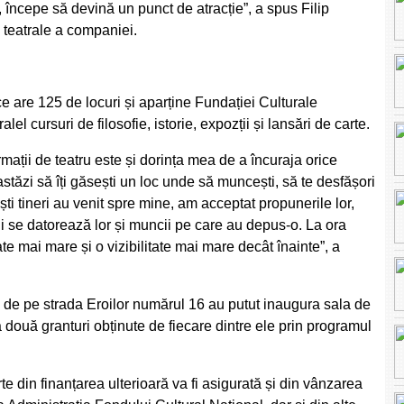
t, începe să devină un punct de atracție”, a spus Filip
i teatrale a companiei.
ce are 125 de locuri și aparține Fundației Culturale
alel cursuri de filosofie, istorie, expozții și lansări de carte.
ții de teatru este și dorința mea de a încuraja orice
stăzi să îți găsești un loc unde să muncești, să te desfășori
ești tineri au venit spre mine, am acceptat propunerile lor,
) li se datorează lor și muncii pe care au depus-o. La ora
te mai mare și o vizibilitate mai mare decât înainte”, a
ul de pe strada Eroilor numărul 16 au putut inaugura sala de
 două granturi obținute de fiecare dintre ele prin programul
 din finanțarea ulterioară va fi asigurată și din vânzarea