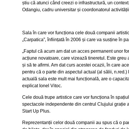
știu că atunci când creezi o infrastructură, un contex
Odangiu, cadru universitar și coordonatorul activități
Sala în care vor funcționa cele două companii artisti
„Carpatica”, înființată în 2006 și care va susține în par
„Faptul că acum am dat un acces permanent unor forma
acțiune novatoare, care vizează tineretul. Este greu a
și să te afirmi. Am dat curs acestei ocazii, în care ac
pentru că o parte din aspectul actual (al sălii, n.red.
actuală sala este mult mai funcțională, are o capacita
explicat Ionel Vitoc.
Cele două trupe artistice care vor funcționa în spați
spectacole independente din centrul Clujului grație a
Start Up Plus.
Reprezentanții celor două companii au spus că o parte