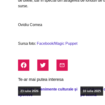
de bilete, dar în special din atragerea de fonduri de l
surse.
Ovidiu Cornea
Sursa foto:
Facebook/Magic Puppet
Te-ar mai putea interesa
Concerte, evenimente culturale şi
Doi chitarişti
23 iulie 2026
10 iulie 2025
sportive
pe scenă