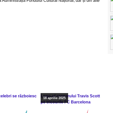
a Administrația Fondului Cultural Național, dar și din alte
 celebri se războiesc
Logo-ul rapperului Travis Scott
18 aprilie 2025
pe tricourile FC Barcelona