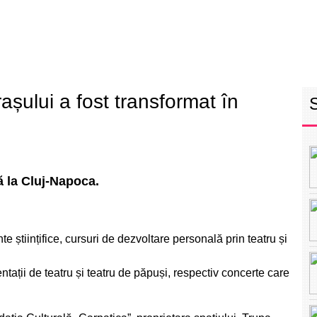
RETEAUA EBS
ECHIPA
PROGRAM
INT
rașului a fost transformat în
ă la Cluj-Napoca.
științifice, cursuri de dezvoltare personală prin teatru și
tații de teatru și teatru de păpuși, respectiv concerte care