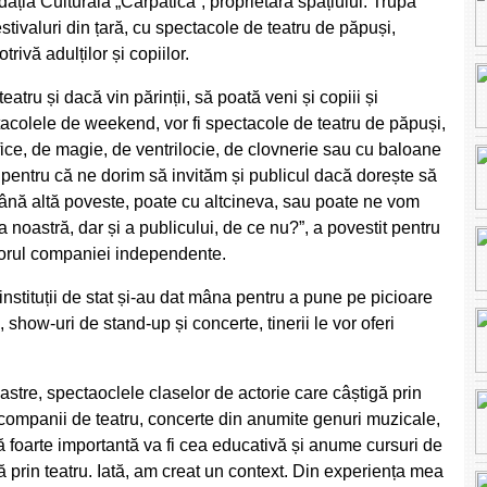
dația Culturală „Carpatica”, proprietara spațiului. Trupa
tivaluri din țară, cu spectacole de teatru de păpuși,
ivă adulților și copiilor.
tru și dacă vin părinții, să poată veni și copiii și
tacolele de weekend, vor fi spectacole de teatru de păpuși,
ice, de magie, de ventrilocie, de clovnerie sau cu baloane
 pentru că ne dorim să invităm și publicul dacă dorește să
nă altă poveste, poate cu altcineva, sau poate ne vom
 a noastră, dar și a publicului, de ce nu?”, a povestit pentru
torul companiei independente.
instituții de stat și-au dat mâna pentru a pune pe picioare
show-uri de stand-up și concerte, tinerii le vor oferi
noastre, spectaoclele claselor de actorie care câștigă prin
companii de teatru, concerte din anumite genuri muzicale,
ură foarte importantă va fi cea educativă și anume cursuri de
ală prin teatru. Iată, am creat un context. Din experiența mea