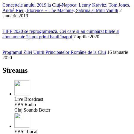
Concertele anului 2019 la Cluj-Napoca: Lenny Kravitz, Tom Jones,
André Rieu, Florence + The Machine, Sabrina și Milli Vanilli
2
ianuarie 2019
TIFF 2020 se reprogramează. Cei care și-au cumpărat bilete și
abonamente își pot primi banii înapoi
7 aprilie 2020
Programul Zilei Unirii Principatelor Române de la Cluj
16 ianuarie
2020
Streams
Live Broadcast
EBS Radio
Cluj Sounds Better
EBS | Local