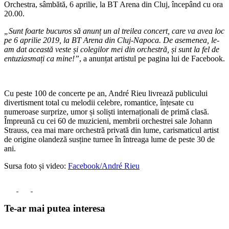
Orchestra, sâmbătă, 6 aprilie, la BT Arena din Cluj, începând cu ora
20.00.
„Sunt foarte bucuros să anunț un al treilea concert, care va avea loc
pe 6 aprilie 2019, la BT Arena din Cluj-Napoca. De asemenea, le-
am dat această veste și colegilor mei din orchestră, și sunt la fel de
entuziasmați ca mine!”
, a anunțat artistul pe pagina lui de Facebook.
Cu peste 100 de concerte pe an, André Rieu livrează publicului
divertisment total cu melodii celebre, romantice, înțesate cu
numeroase surprize, umor și soliști internaționali de primă clasă.
Împreună cu cei 60 de muzicieni, membrii orchestrei sale Johann
Strauss, cea mai mare orchestră privată din lume, carismaticul artist
de origine olandeză susține turnee în întreaga lume de peste 30 de
ani.
Sursa foto și video:
Facebook/André Rieu
Te-ar mai putea interesa