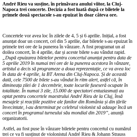
André Rieu va susține, în primăvara anului viitor, la Cluj-
Napoca trei concerte. Decizia a fost luată după ce biletele la
primele două spectacole s-au epuizat în doar câteva ore.
Concertele vor avea loc în zilele de 4, 5 și 6 aprilie. Inițial, a fost
anunțat doar un concert, cel din 5 aprilie, dar biletele s-au epuizat în
primele trei ore de la punerea în vânzare. A fost programat un al
doilea concert, în 4 aprilie, dar și aceste bilete s-au vândut rapid.
„După epuizarea biletelor pentru concertul anunțat pentru data de
5 aprilie 2019 în numai trei ore de la punerea acestora în vânzare,
artistul a decis să programeze a doua reprezentație, ce va avea loc
în data de 4 aprilie, la BT Arena din Cluj-Napoca. Și de această
dată, cele 7500 de bilete s-au vândut în ritm alert, astfel că, în
dimineața zilei de 1 decembrie, toate locurile fuseseră ocupate în
totalitate. În numai 3 zile, 15.000 de spectatori entuziasmați au
optat pentru concertele maestrului André Rieu de la Cluj, însă
mesajele și reacțiile pozitive ale fanilor din România și din țările
învecintate, l-au determinat pe celebrul violonist să adauge încă un
concert în programul turneului său mondial din 2019”
, anunță
organizatorii.
Astfel, au fost puse în vânzare biletele pentru concertul cu numărul
trei ce va fi susținut de violonistul André Rieu & Johann Strauss