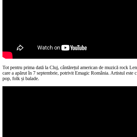
Tot pentru prima dată la Cluj, cântărețul american de muzică rock Len
care a apărut în 7 septembrie, potrivit Emagic România. Artistul este c
pop, folk și balade.