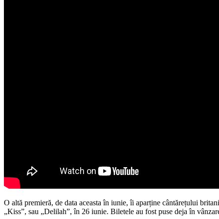
O altă premieră, de data aceasta în iunie, îi aparține cântărețului bri
„Kiss”, sau „Delilah”, în 26 iunie. Biletele au fost puse deja în vânzare