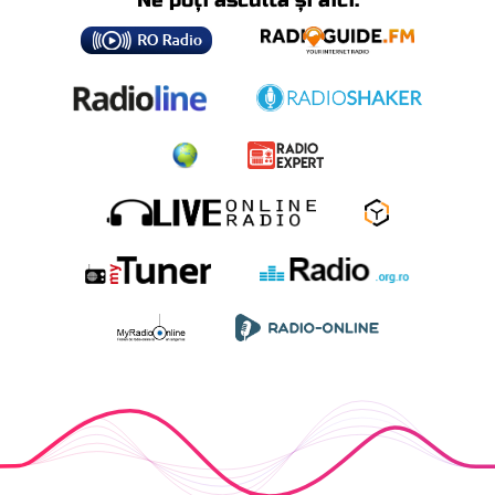
Ne poți asculta și aici: