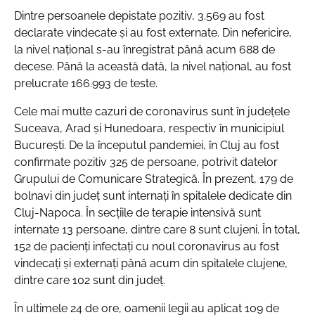
Dintre persoanele depistate pozitiv, 3.569 au fost
declarate vindecate și au fost externate. Din nefericire,
la nivel național s-au înregistrat până acum 688 de
decese. Până la această dată, la nivel național, au fost
prelucrate 166.993 de teste.
Cele mai multe cazuri de coronavirus sunt în județele
Suceava, Arad și Hunedoara, respectiv în municipiul
București. De la începutul pandemiei, în Cluj au fost
confirmate pozitiv 325 de persoane, potrivit datelor
Grupului de Comunicare Strategică. În prezent, 179 de
bolnavi din județ sunt internați în spitalele dedicate din
Cluj-Napoca. În secțiile de terapie intensivă sunt
internate 13 persoane, dintre care 8 sunt clujeni. În total,
152 de pacienți infectați cu noul coronavirus au fost
vindecați și externați până acum din spitalele clujene,
dintre care 102 sunt din județ.
În ultimele 24 de ore, oamenii legii au aplicat 109 de