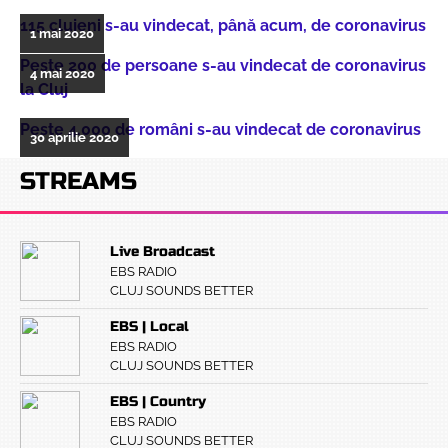
115 clujeni s-au vindecat, până acum, de coronavirus
1 mai 2020
Peste 200 de persoane s-au vindecat de coronavirus
4 mai 2020
la Cluj
Peste 4.000 de români s-au vindecat de coronavirus
30 aprilie 2020
STREAMS
Live Broadcast
EBS RADIO
CLUJ SOUNDS BETTER
EBS | Local
EBS RADIO
CLUJ SOUNDS BETTER
EBS | Country
EBS RADIO
CLUJ SOUNDS BETTER