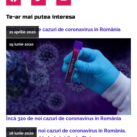
Te-ar mai putea interesa
Peste 9.000 de cazuri de coronavirus în România
21 aprilie 2020
19 iunie 2020
Încă 320 de noi cazuri de coronavirus în România
Peste 300 de noi cazuri de coronavirus în România.
18 iunie 2020