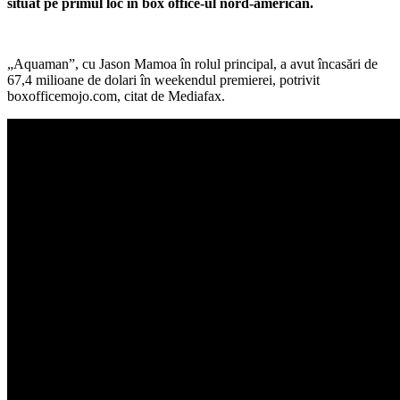
situat pe primul loc în box office-ul nord-american.
„Aquaman”, cu Jason Mamoa în rolul principal, a avut încasări de
67,4 milioane de dolari în weekendul premierei, potrivit
boxofficemojo.com, citat de Mediafax.