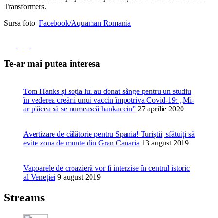
Transformers.
Sursa foto:
Facebook/Aquaman Romania
Te-ar mai putea interesa
Tom Hanks și soția lui au donat sânge pentru un studiu
în vederea creării unui vaccin împotriva Covid-19: „Mi-
ar plăcea să se numească hankaccin”
27 aprilie 2020
Avertizare de călătorie pentru Spania! Turiștii, sfătuiți să
evite zona de munte din Gran Canaria
13 august 2019
Vapoarele de croazieră vor fi interzise în centrul istoric
al Veneției
9 august 2019
Streams