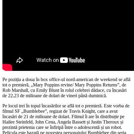
Pe poziția a doua în box office-ul nord-american de weekend se află
tot o premieră, „Mary Poppins revine/ Mary Poppins Returns”, de
Rob Marshall, cu Emily Blunt în rolul celebrei dădace, cu încasări
de 22,23 de milioane de dolari de vineri până duminică.
Pe locul trei în topul încasărilor se află tot o premieră. Este vorba de
filmul SF „Bumblebee”, regizat de Travis Knight, care a avut
încasări de 21 de milioane de dolari. Filmul îi are în distribuție pe
Hailee Steinfeld, John Cena, Angela Bassett și Justin Theroux și
prezintă prietenia care se înfiripă între o adolescentă și un robot.
Pelicula este bazată pe povestea personajului Bumblebee din seria