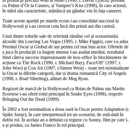
în producții precum Wild at Heart (1990, r. David Lynch), premiat
cu Palme d’Or la Cannes, și Vampire’s Kiss (1998), în care actorul,
în stilul său caracteristic, mănâncă un gândac viu în fața camerei.
Toate aceste apariții pe marele ecran i-au consolidat succesul la
Hollywood și i-au crescut cota încă din primii ani din carieră.
Unul dintre rolurile sale de referință rămâne cel al scenaristului
alcoolic din Leaving Las Vegas (1995, r. Mike Figgis), care i-a adus
Premiul Oscar și Globul de aur pentru cel mai bun actor. Ofertele de
a juca în producții cu bugete imense l-au asaltat imediat, rezultatul
fiind câteva succese impresionante de box-office în blockbustere de
acțiune ca The Rock (1996, r. Michael Bay), Face/Off’ (1997, r.
John Woo) și Con Air (1997, r.Simon West) – toate trei nominalizate
la Oscar la diferite categorii, dar și drama romantică City of Angels
(1998, r. Brad Siberling), alături de Meg Ryan.
Regizori de marcă de la Hollywood ca Brian de Palma sau Martin
Scorsese i-au oferit rolul principal în Snake Eyes (1998), respctiv
Bringing Out the Dead (1999).
În 2002 a fost nominalizat a doua oară la Oscar pentru Adaptation (r.
Spike Jonze), în care interpretează tot un scenarist, de astă-dată în
dublu rol. În același an a debutat ca regizor cu Sonny, film pe care l-
a și produs, cu James Franco în rol principal.