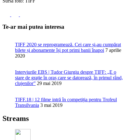
Sursa foto: TIFF
Te-ar mai putea interesa
TIFF 2020 se reprogramează. Cei care și-au cumpărat
bilete și abonamente își pot primi banii înapoi
7 aprilie
2020
Interviurile EBS | Tudor Giurgiu despre TIFF: „E o
stare de grație în oraș care se datorează, în primul rând,
clujenilor”
29 mai 2019
TIFF.18 | 12 filme intră în competiția pentru Trofeul
Transilvania
3 mai 2019
Streams