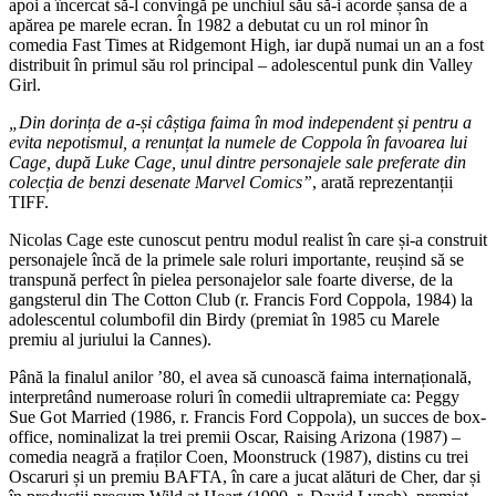
apoi a încercat să-l convingă pe unchiul său să-i acorde șansa de a
apărea pe marele ecran. În 1982 a debutat cu un rol minor în
comedia Fast Times at Ridgemont High, iar după numai un an a fost
distribuit în primul său rol principal – adolescentul punk din Valley
Girl.
„Din dorința de a-și câștiga faima în mod independent și pentru a
evita nepotismul, a renunțat la numele de Coppola în favoarea lui
Cage, după Luke Cage, unul dintre personajele sale preferate din
colecția de benzi desenate Marvel Comics”
, arată reprezentanții
TIFF.
Nicolas Cage este cunoscut pentru modul realist în care și-a construit
personajele încă de la primele sale roluri importante, reușind să se
transpună perfect în pielea personajelor sale foarte diverse, de la
gangsterul din The Cotton Club (r. Francis Ford Coppola, 1984) la
adolescentul columbofil din Birdy (premiat în 1985 cu Marele
premiu al juriului la Cannes).
Până la finalul anilor ’80, el avea să cunoască faima internațională,
interpretând numeroase roluri în comedii ultrapremiate ca: Peggy
Sue Got Married (1986, r. Francis Ford Coppola), un succes de box-
office, nominalizat la trei premii Oscar, Raising Arizona (1987) –
comedia neagră a fraților Coen, Moonstruck (1987), distins cu trei
Oscaruri și un premiu BAFTA, în care a jucat alături de Cher, dar și