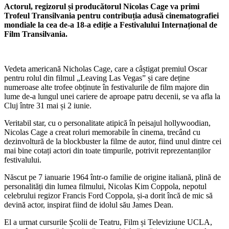
Actorul, regizorul și producătorul Nicolas Cage va primi
Trofeul Transilvania pentru contribuția adusă cinematografiei
mondiale la cea de-a 18-a ediție a Festivalului Internațional de
Film Transilvania.
Vedeta americană Nicholas Cage, care a câștigat premiul Oscar
pentru rolul din filmul „Leaving Las Vegas” și care deține
numeroase alte trofee obținute în festivalurile de film majore din
lume de-a lungul unei cariere de aproape patru decenii, se va afla la
Cluj între 31 mai și 2 iunie.
Veritabil star, cu o personalitate atipică în peisajul hollywoodian,
Nicolas Cage a creat roluri memorabile în cinema, trecând cu
dezinvoltură de la blockbuster la filme de autor, fiind unul dintre cei
mai bine cotați actori din toate timpurile, potrivit reprezentanților
festivalului.
Născut pe 7 ianuarie 1964 într-o familie de origine italiană, plină de
personalități din lumea filmului, Nicolas Kim Coppola, nepotul
celebrului regizor Francis Ford Coppola, și-a dorit încă de mic să
devină actor, inspirat fiind de idolul său James Dean.
El a urmat cursurile Școlii de Teatru, Film și Televiziune UCLA,