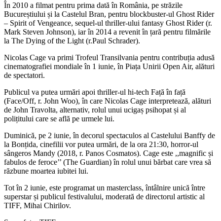
În 2010 a filmat pentru prima dată în România, pe străzile
Bucureștiului și la Castelul Bran, pentru blockbuster-ul Ghost Rider
– Spirit of Vengeance, sequel-ul thriller-ului fantasy Ghost Rider (r.
Mark Steven Johnson), iar în 2014 a revenit în țară pentru filmările
la The Dying of the Light (r.Paul Schrader).
Nicolas Cage va primi Trofeul Transilvania pentru contribuția adusă
cinematografiei mondiale în 1 iunie, în Piața Unirii Open Air, alături
de spectatori.
Publicul va putea urmări apoi thriller-ul hi-tech Față în față
(Face/Off, r. John Woo), în care Nicolas Cage interpretează, alături
de John Travolta, alternativ, rolul unui ucigaș psihopat și al
polițitului care se află pe urmele lui.
Duminică, pe 2 iunie, în decorul spectaculos al Castelului Banffy de
la Bonțida, cinefilii vor putea urmări, de la ora 21:30, horror-ul
sângeros Mandy (2018, r. Panos Cosmatos). Cage este ,,magnific și
fabulos de feroce’’ (The Guardian) în rolul unui bărbat care vrea să
răzbune moartea iubitei lui.
Tot în 2 iunie, este programat un masterclass, întâlnire unică între
superstar și publicul festivalului, moderată de directorul artistic al
TIFF, Mihai Chirilov.