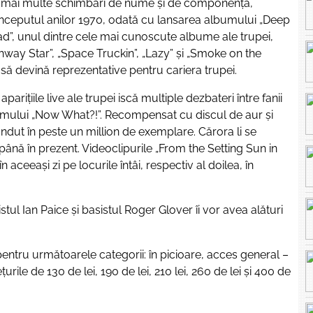
in mai multe schimbări de nume şi de componenţă,
începutul anilor 1970, odată cu lansarea albumului „Deep
ad”, unul dintre cele mai cunoscute albume ale trupei,
ghway Star”, „Space Truckin”, „Lazy” şi „Smoke on the
să devină reprezentative pentru cariera trupei.
ițiile live ale trupei iscă multiple dezbateri între fanii
bumului „Now What?!”. Recompensat cu discul de aur și
ândut în peste un million de exemplare. Cărora li se
ână în prezent. Videoclipurile „From the Setting Sun in
 aceeași zi pe locurile întâi, respectiv al doilea, în
stul Ian Paice și basistul Roger Glover îi vor avea alături
pentru următoarele categorii: în picioare, acces general –
țurile de 130 de lei, 190 de lei, 210 lei, 260 de lei și 400 de