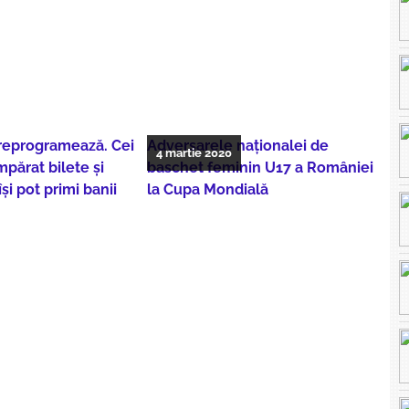
 reprogramează. Cei
Adversarele naționalei de
4 martie 2020
mpărat bilete și
baschet feminin U17 a României
i pot primi banii
la Cupa Mondială