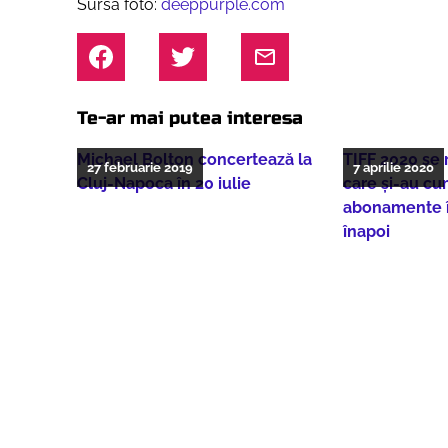
Sursa foto:
deeppurple.com
Te-ar mai putea interesa
Michael Bolton concertează la
TIFF 2020 se
27 februarie 2019
7 aprilie 2020
Cluj-Napoca în 20 iulie
care și-au cu
abonamente îș
înapoi