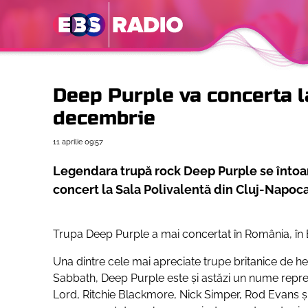
Deep Purple va concerta l
decembrie
11 aprilie
09:57
Legendara trupă rock Deep Purple se întoar
concert la Sala Polivalentă din Cluj-Napoc
Trupa Deep Purple a mai concertat în România, în Bu
Una dintre cele mai apreciate trupe britanice de he
Sabbath, Deep Purple este şi astăzi un nume repre
Lord, Ritchie Blackmore, Nick Simper, Rod Evans şi 