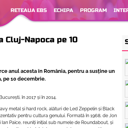
RETEAUA EBS
ECHIPA
PROGRAM
INTE
a Cluj-Napoca pe 10
ce anul acesta în România, pentru a susţine un
a, pe 10 decembrie.
curești, în 2017 și în 2014.
avy metal şi hard rock, alături de Led Zeppelin şi Black
zentativ pentru cultura genului. Formată în 1968, de Jon
Ian Paice, reuniţi iniţial sub numele de Roundabout, şi