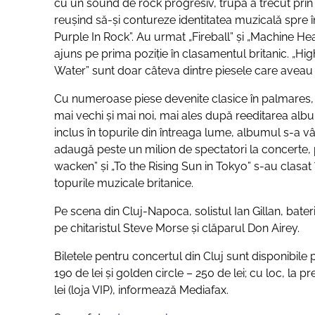
cu un sound de rock progresiv, trupa a trecut pr
reuşind să-şi contureze identitatea muzicală spre 
Purple In Rock”. Au urmat „Fireball” şi „Machine He
ajuns pe prima poziţie în clasamentul britanic. „Hi
Water” sunt doar câteva dintre piesele care aveau 
Cu numeroase piese devenite clasice în palmares, apar
mai vechi și mai noi, mai ales după reeditarea al
inclus în topurile din întreaga lume, albumul s-a v
adaugă peste un milion de spectatori la concerte, p
wacken” și „To the Rising Sun in Tokyo” s-au clasat în
topurile muzicale britanice.
Pe scena din Cluj-Napoca, solistul Ian Gillan, bateri
pe chitaristul Steve Morse și clăparul Don Airey.
Biletele pentru concertul din Cluj sunt disponibile 
190 de lei și golden circle – 250 de lei; cu loc, la pre
lei (loja VIP), informează Mediafax.