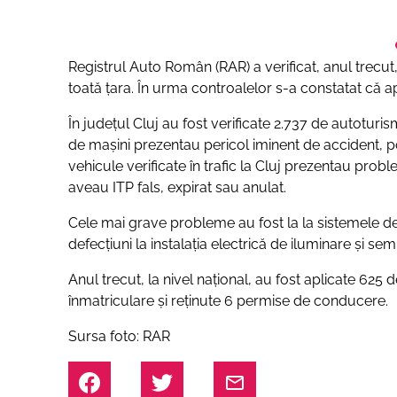
Registrul Auto Român (RAR) a verificat, anul trecut,
toată țara. În urma controalelor s-a constatat că
În județul Cluj au fost verificate 2.737 de autotur
de mașini prezentau pericol iminent de accident, po
vehicule verificate în trafic la Cluj prezentau prob
aveau ITP fals, expirat sau anulat.
Cele mai grave probleme au fost la la sistemele de 
defecțiuni la instalația electrică de iluminare și sem
Anul trecut, la nivel național, au fost aplicate 625 
înmatriculare și reținute 6 permise de conducere.
Sursa foto: RAR