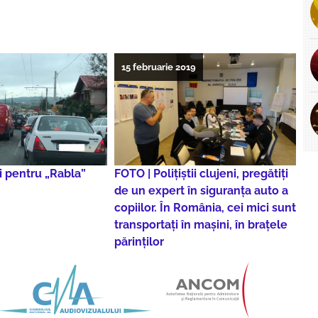
15 februarie 2019
i pentru „Rabla”
FOTO | Polițiștii clujeni, pregătiți
de un expert în siguranța auto a
copiilor. În România, cei mici sunt
transportați în mașini, în brațele
părinților