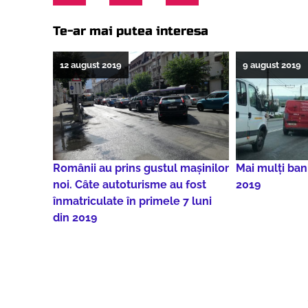
Te-ar mai putea interesa
12 august 2019
9 august 2019
Românii au prins gustul mașinilor
Mai mulți ban
noi. Câte autoturisme au fost
2019
înmatriculate în primele 7 luni
din 2019