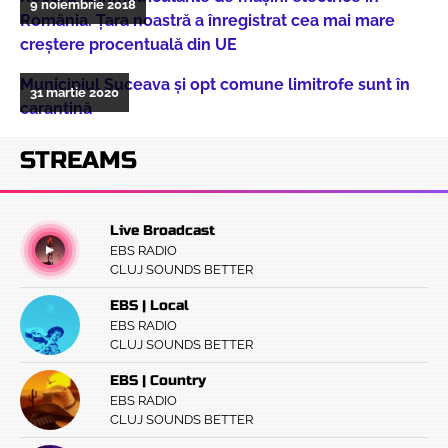
9 noiembrie 2018
România. Țara noastră a înregistrat cea mai mare
creștere procentuală din UE
Municipiul Suceava și opt comune limitrofe sunt în
31 martie 2020
carantină
STREAMS
Live Broadcast
EBS RADIO
CLUJ SOUNDS BETTER
EBS | Local
EBS RADIO
CLUJ SOUNDS BETTER
EBS | Country
EBS RADIO
CLUJ SOUNDS BETTER