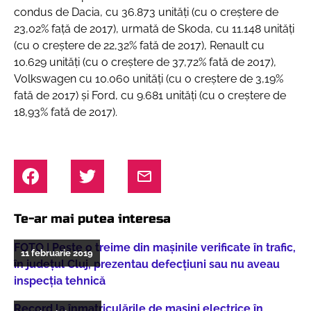
condus de Dacia, cu 36.873 unități (cu o creștere de
23,02% față de 2017), urmată de Skoda, cu 11.148 unități
(cu o creștere de 22,32% fată de 2017), Renault cu
10.629 unități (cu o creștere de 37,72% fată de 2017),
Volkswagen cu 10.060 unități (cu o creștere de 3,19%
fată de 2017) și Ford, cu 9.681 unități (cu o creștere de
18,93% fată de 2017).
Te-ar mai putea interesa
FOTO | Peste o treime din mașinile verificate în trafic,
11 februarie 2019
în județul Cluj, prezentau defecțiuni sau nu aveau
inspecția tehnică
Record la înmatriculările de mașini electrice în