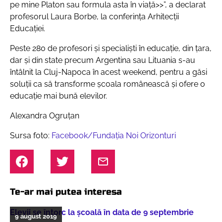
pe mine Platon sau formula asta în viață>>”
, a declarat
profesorul Laura Borbe, la conferința Arhitecții
Educației.
Peste 280 de profesori și specialiști în educație, din țara,
dar și din state precum Argentina sau Lituania s-au
întâlnit la Cluj-Napoca în acest weekend, pentru a găsi
soluții ca să transforme școala românească și ofere o
educație mai bună elevilor.
Alexandra Ogruțan
Sursa foto:
Facebook/Fundația Noi Orizonturi
Te-ar mai putea interesa
Elevii se întorc la școală în data de 9 septembrie
9 august 2019