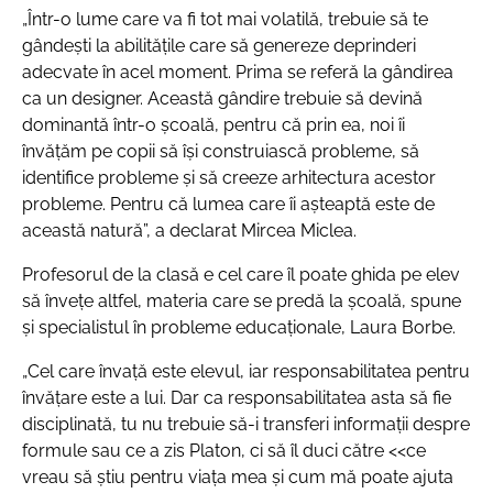
„Într-o lume care va fi tot mai volatilă, trebuie să te
gândești la abilitățile care să genereze deprinderi
adecvate în acel moment. Prima se referă la gândirea
ca un designer. Această gândire trebuie să devină
dominantă într-o școală, pentru că prin ea, noi îi
învățăm pe copii să își construiască probleme, să
identifice probleme și să creeze arhitectura acestor
probleme. Pentru că lumea care îi așteaptă este de
această natură”
, a declarat Mircea Miclea.
Profesorul de la clasă e cel care îl poate ghida pe elev
să învețe altfel, materia care se predă la școală, spune
și specialistul în probleme educaționale, Laura Borbe.
„Cel care învață este elevul, iar responsabilitatea pentru
învățare este a lui. Dar ca responsabilitatea asta să fie
disciplinată, tu nu trebuie să-i transferi informații despre
formule sau ce a zis Platon, ci să îl duci către <<ce
vreau să știu pentru viața mea și cum mă poate ajuta