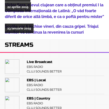
Victor Șera, elevul clujean care a obținut premiul I la
22 aprilie 2019
Olimpiada Internaţională de Latină: „O văd foarte
diferit de orice altă limbă, e ca o poftă pentru mister”
Școlile vor fi închise vineri, din cauza gripei. Triajul
23 ianuarie 2019
elevilor va continua la revenirea la cursuri
STREAMS
Live Broadcast
EBS RADIO
CLUJ SOUNDS BETTER
EBS | Local
EBS RADIO
CLUJ SOUNDS BETTER
EBS | Country
EBS RADIO
CLUJ SOUNDS BETTER