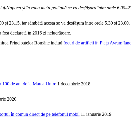
 Cluj-Napoca și în zona metropolitană se va desfăşura între orele 6.00
00 și 23.15, iar sâmbătă acesta se va desfășura între orele 5.30 și 23.00.
fost declarată în 2016 zi nelucrătoare.
 Unirea Principatelor Române includ
focuri de artificii în Piața Avram Ianc
la 100 de ani de la Marea Unire
1 decembrie 2018
arie 2020
ortul în comun direct de pe telefonul mobil
11 ianuarie 2019