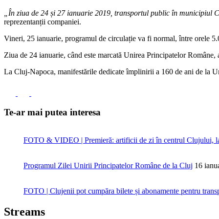
„În ziua de 24 și 27 ianuarie 2019, transportul public în municipiul
reprezentanții companiei.
Vineri, 25 ianuarie, programul de circulație va fi normal, între orele 5.
Ziua de 24 ianuarie, când este marcată Unirea Principatelor Române, a 
La Cluj-Napoca, manifestările dedicate împlinirii a 160 de ani de la
Te-ar mai putea interesa
FOTO & VIDEO | Premieră: artificii de zi în centrul Clujului, 
Programul Zilei Unirii Principatelor Române de la Cluj
16 ianu
FOTO | Clujenii pot cumpăra bilete și abonamente pentru transp
Streams