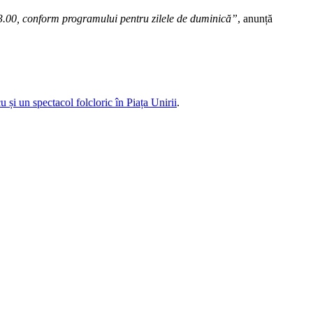
–23.00, conform programului pentru zilele de duminică”
, anunță
u și un spectacol folcloric în Piața Unirii
.