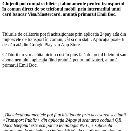
Clujenii pot cumpăra bilete și abonamente pentru transportul
în comun direct de pe telefonul mobil, prin intermediul unui
card bancar Visa/Mastercard, anunță primarul Emil Boc.
Titlurile de călătorie pot fi achiziționate prin aplicația 24pay atât din
mijloacele de transport în comun, cât și din stații. Aplicația poate fi
descărcată din Google Play sau App Store.
Călătorii nu vor achita niciun cost în plus față de prețul biletului sau
abonamentului, aplicația fiind gratuită pentru utilizatori, anunță
primarul Emil Boc.
„Biletele/abonamentele pot fi achiziționate prin accesarea secțiunii
<Transport Public> din aplicația 24pay și scanarea codului QR.
Dacă telefonul este echipat cu tehnologia NFC, e suficientă
apropierea de eticheta cu simbolul NFC de pe afișele montate în