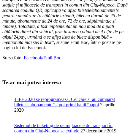
stațiile și mijloacele de transport în comun din Cluj-Napoca. După
scanarea codului QR, aplicația va afișa biletele/abonamentele
pentru cumpărare (o călătorie urbană, bilet cu durată de 45 de
minute, abonamente de 24 de ore, 72 de ore, săptămânale și
lunare). Totodată, a fost implementat un nou mod de a plăti
călătoria direct din vehicul, prin tastarea codului de 4 cifre de pe
afișul 24pay, urmând a se afișa lista de bilete disponibilă –
menționată mai sus în text”
, susține Emil Boc, într-o postare pe
pagina lui de Facebook.
Sursa foto:
Facebook/Emil Boc
Te-ar mai putea interesa
TIFF 2020 se reprogramează. Cei care și-au cumpărat
bilete și abonamente își pot primi banii înapoi
7 aprilie
2020
Sistemul de ticketing de pe mijloacele de transport în
comun din Cluj-Napoca se extinde
27 decembrie 2019