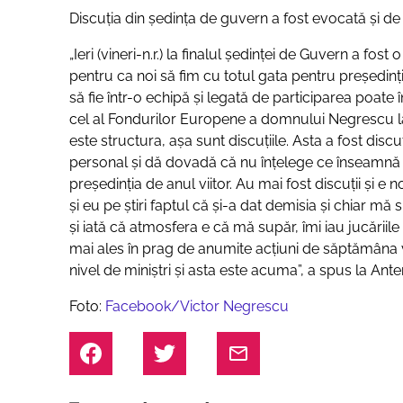
Discuția din ședința de guvern a fost evocată și de
„Ieri (vineri-n.r.) la finalul ședinței de Guvern a fo
pentru ca noi să fim cu totul gata pentru președinț
să fie într-o echipă și legată de participarea poate 
cel al Fondurilor Europene a domnului Negrescu la 
este structura, așa sunt discuțiile. Asta a fost di
personal și dă dovadă că nu înțelege ce înseamnă 
președinția de anul viitor. Au mai fost discuții și e
și eu pe știri faptul că și-a dat demisia și chiar m
și iată că atmosfera e că mă supăr, îmi iau jucăriile 
mai ales în prag de anumite acțiuni de săptămâna vii
nivel de miniștri și asta este acuma”
, a spus la Ant
Foto:
Facebook/Victor Negrescu