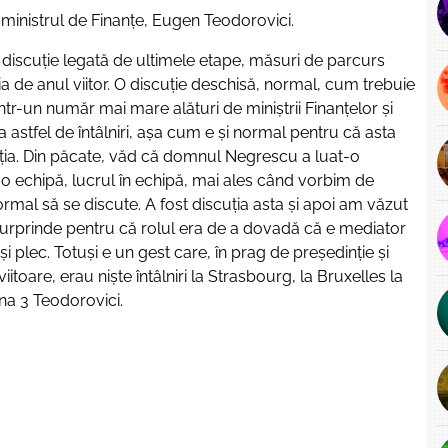
 ministrul de Finanțe, Eugen Teodorovici.
st o discuție legată de ultimele etape, măsuri de parcurs
ia de anul viitor. O discuție deschisă, normal, cum trebuie
într-un număr mai mare alături de miniștrii Finanțelor și
astfel de întâlniri, așa cum e și normal pentru că asta
scuția. Din păcate, văd că domnul Negrescu a luat-o
o echipă, lucrul în echipă, mai ales când vorbim de
 normal să se discute. A fost discuția asta și apoi am văzut
ă surprinde pentru că rolul era de a dovadă că e mediator
și plec. Totuși e un gest care, în prag de președinție și
toare, erau niște întâlniri la Strasbourg, la Bruxelles la
ena 3 Teodorovici.