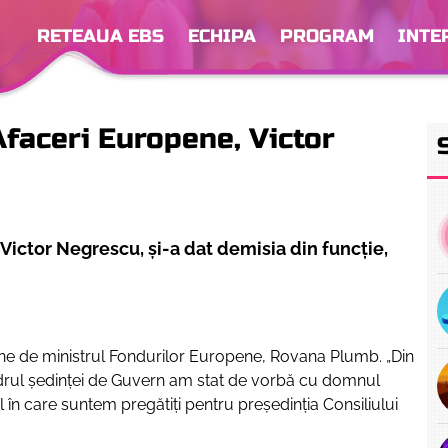
RETEAUA EBS
ECHIPA
PROGRAM
INTE
Afaceri Europene, Victor
Victor Negrescu, și-a dat demisia din funcție,
iune de ministrul Fondurilor Europene, Rovana Plumb.
„Din
cadrul ședinței de Guvern am stat de vorbă cu domnul
 în care suntem pregătiți pentru președinția Consiliului