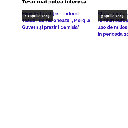
Te-ar mai putea interesa
Ministrul Justiției, Tudorel
Clujul, campi
18 aprilie 2019
3 aprilie 2019
Toader, demisionează: „Merg la
fonduri europ
Guvern și prezint demisia”
420 de milio
în perioada 