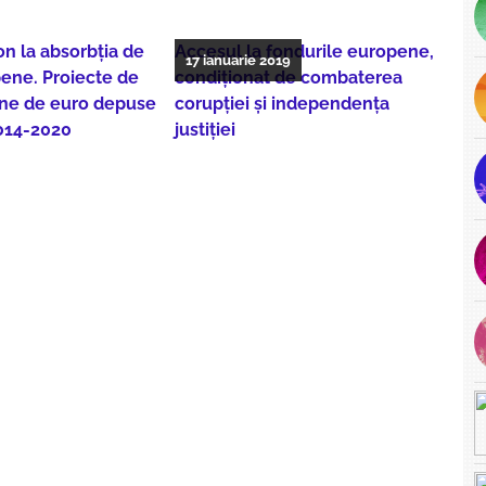
on la absorbția de
Accesul la fondurile europene,
17 ianuarie 2019
ene. Proiecte de
condiționat de combaterea
ane de euro depuse
corupţiei și independența
2014-2020
justiției