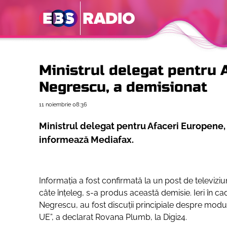
Ministrul delegat pentru 
Negrescu, a demisionat
11 noiembrie
08:36
Ministrul delegat pentru Afaceri Europene, 
informează Mediafax.
Informația a fost confirmată la un post de televiz
câte înțeleg, s-a produs această demisie. Ieri în 
Negrescu, au fost discuții principiale despre modul
UE”
, a declarat Rovana Plumb, la Digi24.