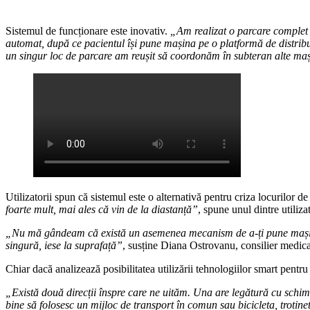
Sistemul de funcționare este inovativ.
„Am realizat o parcare complet a
automat, după ce pacientul își pune mașina pe o platformă de distribuți
un singur loc de parcare am reușit să coordonăm în subteran alte ma
Utilizatorii spun că sistemul este o alternativă pentru criza locurilor d
foarte mult, mai ales că vin de la diastanță”
, spune unul dintre utilizat
„Nu mă gândeam că există un asemenea mecanism de a-ți pune mașina p
singură, iese la suprafață”
, susține Diana Ostrovanu, consilier medical 
Chiar dacă analizează posibilitatea utilizării tehnologiilor smart pentr
„Există două direcții înspre care ne uităm. Una are legătură cu schim
bine să folosesc un mijloc de transport în comun sau bicicleta, trotin