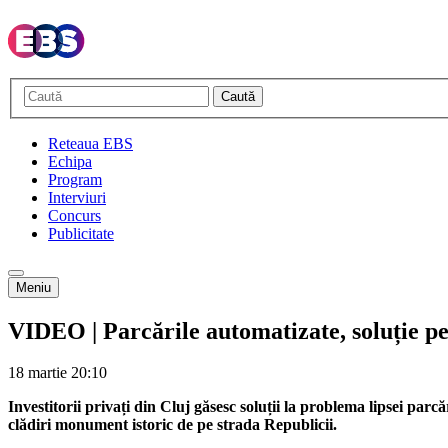
Caută
Reteaua EBS
Echipa
Program
Interviuri
Concurs
Publicitate
Meniu
VIDEO | Parcările automatizate, soluție pen
18 martie
20:10
Investitorii privați din Cluj găsesc soluții la problema lipsei par
clădiri monument istoric de pe strada Republicii.