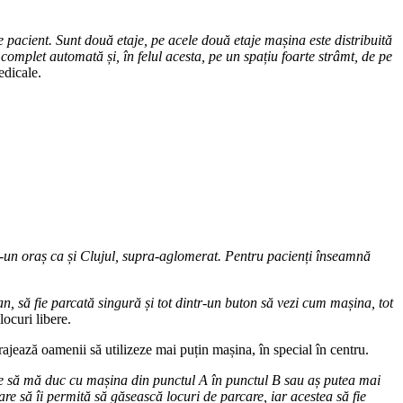
 pacient. Sunt două etaje, pe acele două etaje mașina este distribuită
 complet automată și, în felul acesta, pe un spațiu foarte strâmt, de pe
edicale.
r-un oraș ca și Clujul, supra-aglomerat. Pentru pacienți înseamnă
ă fie parcată singură și tot dintr-un buton să vezi cum mașina, tot
locuri libere.
rajează oamenii să utilizeze mai puțin mașina, în special în centru.
oie să mă duc cu mașina din punctul A în punctul B sau aș putea mai
re să îi permită să găsească locuri de parcare, iar acestea să fie