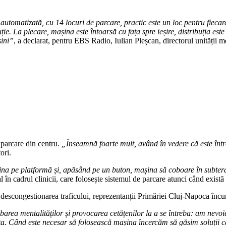
utomatizată, cu 14 locuri de parcare, practic este un loc pentru fiecare
e. La plecare, mașina este întoarsă cu fața spre ieșire, distribuția este
șini”
, a declarat, pentru EBS Radio, Iulian Pleșcan, directorul unității m
e parcare din centru.
„Înseamnă foarte mult, având în vedere că este înt
ori.
e platformă și, apăsând pe un buton, mașina să coboare în subteran, s
în cadrul clinicii, care folosește sistemul de parcare atunci când există 
u descongestionarea traficului, reprezentanții Primăriei Cluj-Napoca încu
barea mentalităților și provocarea cetățenilor la a se întreba: am nev
eta. Când este necesar să folosească mașina încercăm să găsim soluții ca