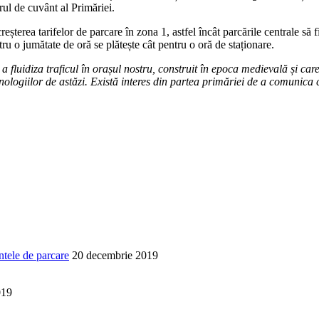
rul de cuvânt al Primăriei.
reșterea tarifelor de parcare în zona 1, astfel încât parcările centrale să
ntru o jumătate de oră se plătește cât pentru o oră de staționare.
 a fluidiza traficul în orașul nostru, construit în epoca medievală și car
tehnologiilor de astăzi. Există interes din partea primăriei de a comunic
entele de parcare
20 decembrie 2019
019