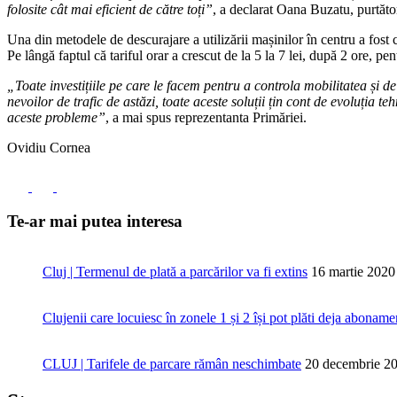
folosite cât mai eficient de către toți”
, a declarat Oana Buzatu, purtăto
Una din metodele de descurajare a utilizării mașinilor în centru a fost c
Pe lângă faptul că tariful orar a crescut de la 5 la 7 lei, după 2 ore, pe
„Toate investițiile pe care le facem pentru a controla mobilitatea și de
nevoilor de trafic de astăzi, toate aceste soluții țin cont de evoluția 
aceste probleme”
, a mai spus reprezentanta Primăriei.
Ovidiu Cornea
Te-ar mai putea interesa
Cluj | Termenul de plată a parcărilor va fi extins
16 martie 2020
Clujenii care locuiesc în zonele 1 și 2 își pot plăti deja abonam
CLUJ | Tarifele de parcare rămân neschimbate
20 decembrie 2