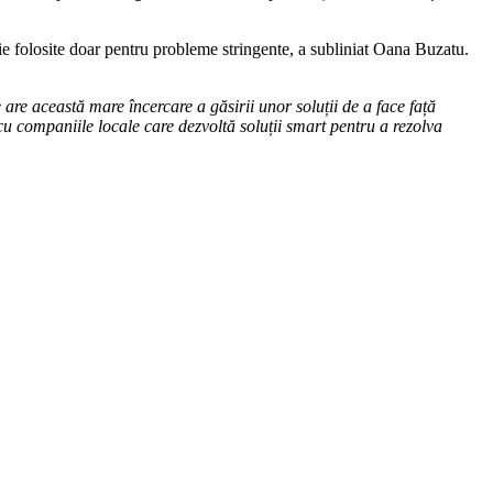
 fie folosite doar pentru probleme stringente, a subliniat Oana Buzatu.
e are această mare încercare a găsirii unor soluții de a face față
a cu companiile locale care dezvoltă soluții smart pentru a rezolva