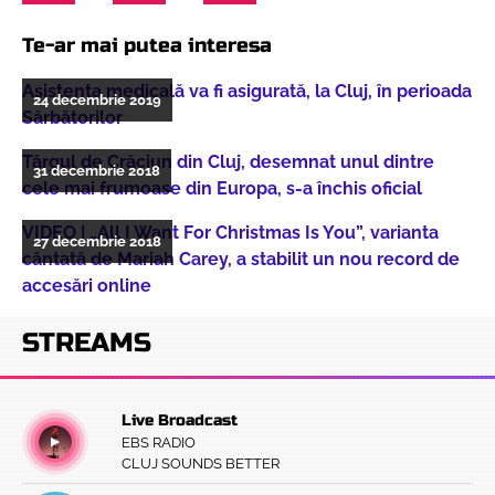
Te-ar mai putea interesa
Asistența medicală va fi asigurată, la Cluj, în perioada
24 decembrie 2019
Sărbătorilor
Târgul de Crăciun din Cluj, desemnat unul dintre
31 decembrie 2018
cele mai frumoase din Europa, s-a închis oficial
VIDEO | „All I Want For Christmas Is You”, varianta
27 decembrie 2018
cântată de Mariah Carey, a stabilit un nou record de
accesări online
STREAMS
Live Broadcast
EBS RADIO
CLUJ SOUNDS BETTER