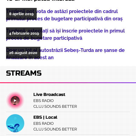
Turdenii pot vota de astăzi proiectele din cadrul
8 aprilie 2019
primului proces de bugetare participativă din oraș
Turdenii, așteptați să își înscrie proiectele în primul
4 februarie 2019
proces de bugetare participativă
Doar un lot al autostrăzii Sebeș-Turda are șanse de
26 august 2020
finalizare în acest an
STREAMS
Live Broadcast
EBS RADIO
CLUJ SOUNDS BETTER
EBS | Local
EBS RADIO
CLUJ SOUNDS BETTER