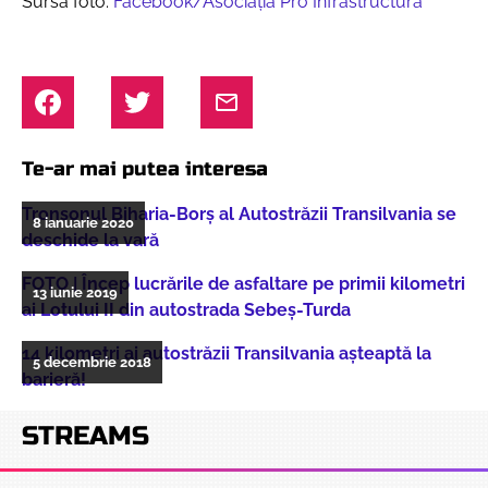
Sursa foto:
Facebook/Asociația Pro Infrastructură
Te-ar mai putea interesa
Tronsonul Biharia-Borș al Autostrăzii Transilvania se
8 ianuarie 2020
deschide la vară
FOTO | Încep lucrările de asfaltare pe primii kilometri
13 iunie 2019
ai Lotului II din autostrada Sebeș-Turda
14 kilometri ai autostrăzii Transilvania așteaptă la
5 decembrie 2018
barieră!
STREAMS