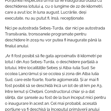
Porțiunea respectivă urma să fie inaugurată odată cu
deschiderea lotului 4, cu o lungime de 22 de kilometri,
care a avut loc în luna august. Lucrările, deși
executate, nu au putut fi, însă, recepționate.
Nici pe autostrada Sebeș-Turda, dar nici pe autostrada
Transilvania, tronsoanele programate pentru
deschidere în 2019 nu vor putea fi inaugurate până la
finalul anului.
„Ar fi fost posibil să fie gata aproximativ 8 kilometri pe
lotul I din A10 Sebeș-Turda, o deschidere parțială a
lotului, între localitățile Sebeș și Alba-Iulia Sud. Se
ocolea Lancrămul și se ocolea și zona din Alba Iulia
Sud, care este foarte, foarte aglomerată. Și ar mai fi
fost posibil să se deschidă încă un lot de 18 km pe A3,
între Iernut și Chețani. Constructorul chiar și-a dat
silința, dar șansele au fost de la bun început mici pentru
o inaugurare în acest an. Cel mai probabil, acesată
porțiune va fi deschisă la începutul primăverii anului