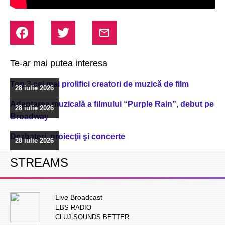
Te-ar mai putea interesa
Top 3 cei mai prolifici creatori de muzică de film
28 iulie 2026
Adaptarea muzicală a filmului “Purple Rain”, debut pe
28 iulie 2026
Broadway
Dezbateri, proiecţii şi concerte
28 iulie 2026
STREAMS
Live Broadcast
EBS RADIO
CLUJ SOUNDS BETTER