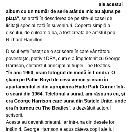
ale acestui
album cu un număr de serie atât de mic au ajuns pe
piaţă”
, se arată în descrierea de pe site-ul casei de
licitaţii specializată în suveniruri. Coperta simplă a
discului, de culoare albă, a fost creată de artistul pop
Richard Hamilton.
Discul este însoţit de o scrisoare în care vânzătorul
povesteşte, potrivit DPA, cum s-a împrietenit cu George
Harrison, chitaristul principal al trupei The Beatles.
“În anii 1960, eram fotograf de modă în Londra. O
ştiam pe Pattie Boyd de ceva vreme şi eram în
apartamentul ei din apropierea Hyde Park Corner într-
o seară din 1964. Telefonul a sunat, am răspuns eu, şi
era George Harrison care suna din Statele Unite, unde
era în turneu cu The Beatles
”, a dezvăluit autorul
scrisorii.
Acesta au devenit prieteni, iar într-una din desele lor
întâlniri, George Harrison a adus câteva copii ale lui