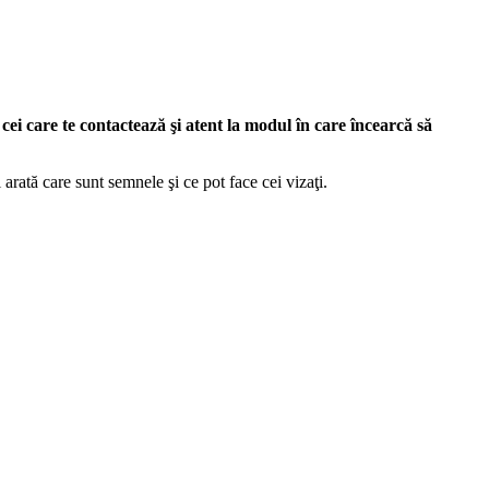
cei care te contactează şi atent la modul în care încearcă să
i arată care sunt semnele şi ce pot face cei vizaţi.