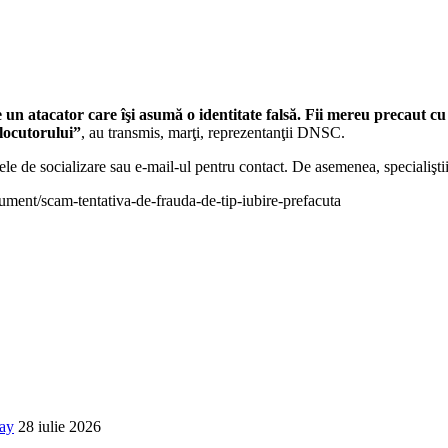
un atacator care îşi asumă o identitate falsă. Fii mereu precaut cu 
rlocutorului”
, au transmis, marţi, reprezentanţii DNSC.
reţele de socializare sau e-mail-ul pentru contact. De asemenea, specialişti
cument/scam-tentativa-de-frauda-de-tip-iubire-prefacuta
way
28 iulie 2026