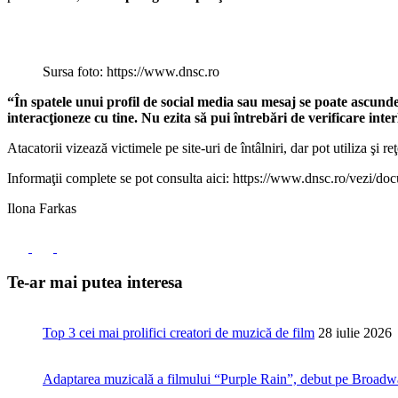
Sursa foto: https://www.dnsc.ro
“În spatele unui profil de social media sau mesaj se poate ascunde 
interacţioneze cu tine. Nu ezita să pui întrebări de verificare inte
Atacatorii vizează victimele pe site-uri de întâlniri, dar pot utiliza şi 
Informaţii complete se pot consulta aici: https://www.dnsc.ro/vezi/do
Ilona Farkas
Te-ar mai putea interesa
Top 3 cei mai prolifici creatori de muzică de film
28 iulie 2026
Adaptarea muzicală a filmului “Purple Rain”, debut pe Broad