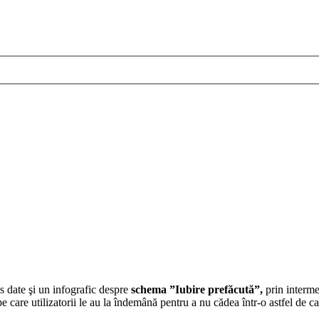
s date şi un infografic despre
schema
”Iubire prefăcută”
,
prin interme
e care utilizatorii le au la îndemână pentru a nu cădea într-o astfel de c