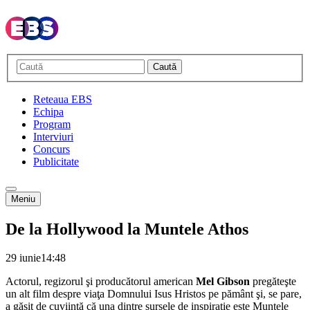
Caută
Reteaua EBS
Echipa
Program
Interviuri
Concurs
Publicitate
Meniu
De la Hollywood la Muntele Athos
29 iunie
14:48
Actorul, regizorul şi producătorul american
Mel Gibson
pregăteşte
un alt film despre viaţa Domnului Isus Hristos pe pământ şi, se pare,
a găsit de cuviinţă că una dintre sursele de inspiraţie este Muntele