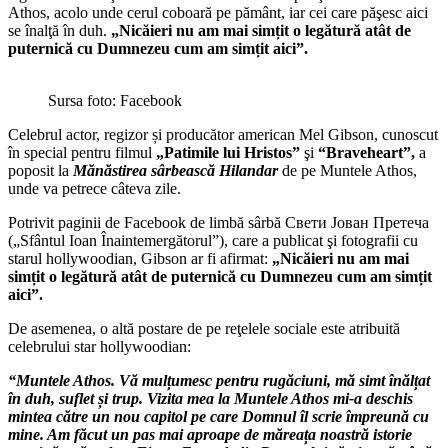
Athos, acolo unde cerul coboară pe pământ, iar cei care păşesc aici
se înalţă în duh.
„Nicăieri nu am mai simțit o legătură atât de
puternică cu Dumnezeu cum am simțit aici”.
Sursa foto: Facebook
Celebrul actor, regizor și producător american Mel Gibson, cunoscut
în special pentru filmul
„Patimile lui Hristos”
şi
“Braveheart”,
a
poposit la
Mănăstirea sârbească Hilandar
de pe Muntele Athos,
unde va petrece câteva zile.
Potrivit paginii de Facebook de limbă sârbă Свети Јован Претеча
(„Sfântul Ioan Înaintemergătorul”), care a publicat şi fotografii cu
starul hollywoodian, Gibson ar fi afirmat:
„Nicăieri nu am mai
simțit o legătură atât de puternică cu Dumnezeu cum am simțit
aici”.
De asemenea, o altă postare de pe reţelele sociale este atribuită
celebrului star hollywoodian:
“Muntele Athos. Vă mulțumesc pentru rugăciuni, mă simt înălțat
în duh, suflet și trup. Vizita mea la Muntele Athos mi-a deschis
mintea către un nou capitol pe care Domnul îl scrie împreună cu
mine. Am făcut un pas mai aproape de măreața noastră istorie