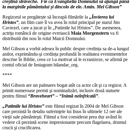
creștină străveche. Fie ca Evanghelia Domnului să ajungă până
la marginile pământului și dincolo de ele. Amin. Mel Gibson”
Regizorul se pregătește să înceapă filmările la
„Învierea lui
Hristos”
, un film care îl va avea în rolul principal pe starul Jim
Caviezel, care a jucat și în „Patimile lui Hristos”. De asemenea,
actrița româncă de origine evreiască
Maia Morgenstern
va fi
distribuită din nou în rolul Maicii Domnului.
Mel Gibson a vorbit adesea în public despre credința sa de-a lungul
anilor, exprimându-şi credința profundă în realitatea evenimentelor
descrise în Biblie, ceea ce l-a motivat să le ecranizeze, se afirmă pe
contul oficial de Instagram hilandar_org.
****
Mel Gibson are un palmares bogat atât ca actor cât şi ca regizor. A
primit numeroase premii şi nominalizări, inclusiv două statuete
pentru filmul
“Braveheart” – “Inimă neînfricată”
.
„
Patimile lui Hristos”
este filmul regizat în 2004 de Mel Gibson
care prezintă în detaliu suferinţele lui Iisus în ultimele 12 ore ale
vieţii sale pământeşti. Filmul a fost considerat prea dur având în
vedere că prezintă scene impresionante precum flagelarea, drumul
crucii şi crucificarea.