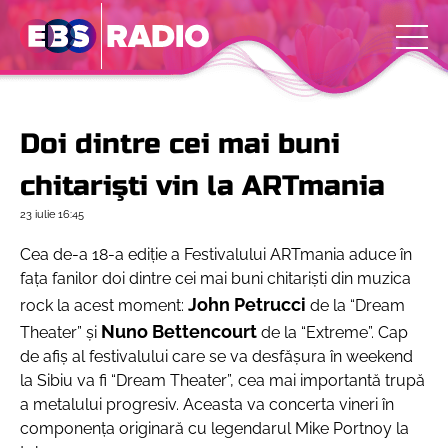
Doi dintre cei mai buni
chitarişti vin la ARTmania
23 iulie
16:45
Cea de-a 18-a ediţie a Festivalului ARTmania aduce în
faţa fanilor doi dintre cei mai buni chitarişti din muzica
John Petrucci
rock la acest moment:
de la “Dream
Nuno Bettencourt
Theater” şi
de la “Extreme”. Cap
de afiş al festivalului care se va desfăşura în weekend
la Sibiu va fi “Dream Theater”, cea mai importantă trupă
a metalului progresiv. Aceasta va concerta vineri în
componenţa originară cu legendarul Mike Portnoy la