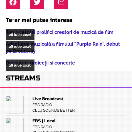
Te-ar mai putea interesa
Top 3 cei mai prolifici creatori de muzică de film
28 iulie 2026
Adaptarea muzicală a filmului “Purple Rain”, debut
28 iulie 2026
pe Broadway
Dezbateri, proiecţii şi concerte
28 iulie 2026
STREAMS
Live Broadcast
EBS RADIO
CLUJ SOUNDS BETTER
EBS | Local
EBS RADIO