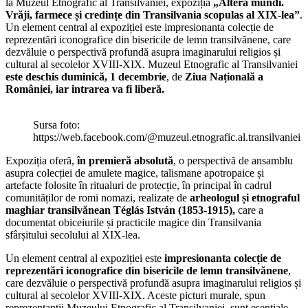
la Muzeul Etnografic al Transilvaniei, expoziția
„Altera mundi.
Vrăji, farmece și credințe din Transilvania scopulas al XIX-lea”
.
Un element central al expoziției este impresionanta colecție de
reprezentări iconografice din bisericile de lemn transilvănene, care
dezvăluie o perspectivă profundă asupra imaginarului religios și
cultural al secolelor XVIII-XIX. Muzeul Etnografic al Transilvaniei
este deschis duminică, 1 decembrie
, de
Ziua Națională a
României, iar intrarea va fi liberă.
Sursa foto:
https://web.facebook.com/@muzeul.etnografic.al.transilvaniei
Expoziția oferă,
în premieră absolută
, o perspectivă de ansamblu
asupra colecției de amulete magice, talismane apotropaice și
artefacte folosite în ritualuri de protecție, în principal în cadrul
comunităților de romi nomazi, realizate de
arheologul și etnograful
maghiar transilvănean Téglás István (1853-1915),
care a
documentat obiceiurile și practicile magice din Transilvania
sfârșitului secolului al XIX-lea.
Un element central al expoziției este
impresionanta colecție de
reprezentări iconografice din bisericile de lemn transilvănene
,
care dezvăluie o perspectivă profundă asupra imaginarului religios și
cultural al secolelor XVIII-XIX. Aceste picturi murale, spun
reprezentanţii Muzeului Etnografic al Transilvaniei, sunt esențiale