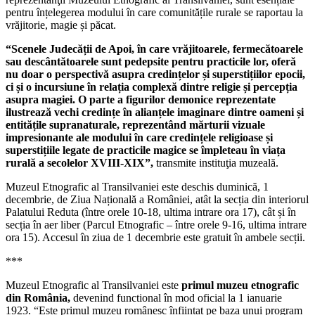
pentru înțelegerea modului în care comunitățile rurale se raportau la
vrăjitorie, magie și păcat.
“Scenele Judecății de Apoi, în care vrăjitoarele, fermecătoarele
sau descântătoarele sunt pedepsite pentru practicile lor, oferă
nu doar o perspectivă asupra credințelor și superstițiilor epocii,
ci și o incursiune în relația complexă dintre religie și percepția
asupra magiei. O parte a figurilor demonice reprezentate
ilustrează vechi credințe în alianțele imaginare dintre oameni și
entitățile supranaturale, reprezentând mărturii vizuale
impresionante ale modului în care credințele religioase și
superstițiile legate de practicile magice se împleteau în viața
rurală a secolelor XVIII-XIX”,
transmite instituţia muzeală.
Muzeul Etnografic al Transilvaniei este deschis duminică, 1
decembrie, de Ziua Națională a României, atât la secția din interiorul
Palatului Reduta (între orele 10-18, ultima intrare ora 17), cât și în
secția în aer liber (Parcul Etnografic – între orele 9-16, ultima intrare
ora 15). Accesul în ziua de 1 decembrie este gratuit în ambele secții.
***
Muzeul Etnografic al Transilvaniei este
primul muzeu etnografic
din România,
devenind functional în mod oficial la 1 ianuarie
1923. “Este primul muzeu românesc înființat pe baza unui program