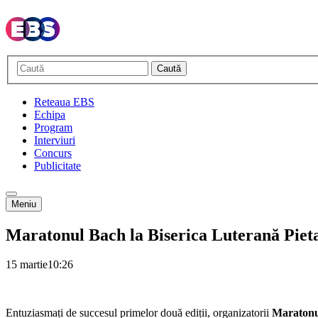
Caută
Reteaua EBS
Echipa
Program
Interviuri
Concurs
Publicitate
Meniu
Maratonul Bach la Biserica Luterană Pieta
15 martie
10:26
Entuziasmați de succesul primelor două ediții, organizatorii
Maratonu