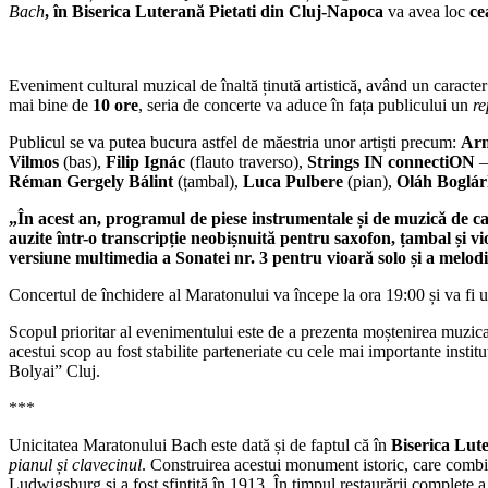
Bach
, în Biserica Luteran
ă
Pietati din Cluj-Napoca
va avea loc
cea
Eveniment cultural muzical de înaltă ținută artistică, având un caracter
mai bine de
10 ore
, seria de concerte va aduce în fața publicului un
re
Publicul se va putea bucura astfel de măestria unor artiști precum:
Arn
Vilmos
(bas),
Filip Ignác
(flauto traverso),
Strings IN connectiON
Réman Gergely Bálint
(țambal),
Luca Pulbere
(pian),
Oláh Boglár
„În acest an, programul de piese instrumentale și de muzică de came
auzite într-o transcripție neobișnuită pentru saxofon, țambal și
versiune multimedia a Sonatei nr. 3 pentru vioară solo și a melodi
Concertul de închidere al Maratonului va începe la ora 19:00 și va fi u
Scopul prioritar al evenimentului este de a prezenta moștenirea muzicală 
acestui scop au fost stabilite parteneriate cu cele mai importante i
Bolyai” Cluj.
***
Unicitatea Maratonului Bach este dată și de faptul că în
Biserica Lut
pianul și clavecinul
. Construirea acestui monument istoric, care combină
Ludwigsburg și a fost sfințită în 1913. În timpul restaurării complete a