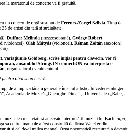
rea la maratonul de concerte va fi gratuită.
cu un concert de orgă susținut de
Ferencz-Zorgel Szilvia
. Timp de
35 de artiști din țară și străinătate.
nă),
Duffner Melinda
(mezzosoprană),
György Róbert
őd
(violoncel),
Oláh Mátyás
(violoncel),
Réman Zoltán
(saxofon),
cin).
 variațiunile Goldberg, scrise inițial pentru clavecin, vor fi
ntemporan, ansamblul Strings IN connectiON va interpreta o
án
, organizatorul evenimentului.
 pentru oboi și orchestră
.
mp, de a implica tânăra generație în actul artistic. În vederea atingerii
Toduță”, Academia de Muzică „Gheorghe Dima” și Universitatea „Babeș-
te muzicale cu claviatură adecvate interpretării muzicii lui Bach:
orga,
rga sa cu trei manuale a fost construită de firma Walcker din
nstruit și cel de-al treilea manual. Orga pneumatică restaurată a devenit