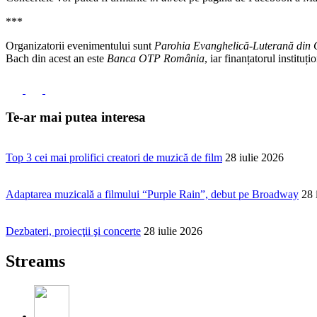
***
Organizatorii evenimentului sunt
Parohia Evanghelică-Luterană din
Bach din acest an este
Banca OTP România
, iar finanțatorul instituți
Te-ar mai putea interesa
Top 3 cei mai prolifici creatori de muzică de film
28 iulie 2026
Adaptarea muzicală a filmului “Purple Rain”, debut pe Broadway
28 
Dezbateri, proiecţii şi concerte
28 iulie 2026
Streams