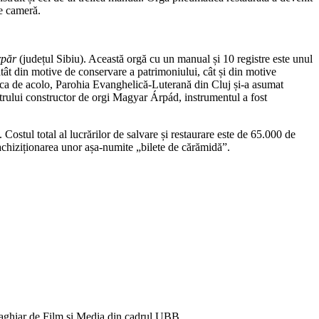
de cameră.
rpăr
(județul Sibiu). Această orgă cu un manual și 10 registre este unul
tât din motive de conservare a patrimoniului, cât și din
motive
serica de acolo, Parohia Evanghelică-Luterană din Cluj și-a asumat
strului constructor de orgi Magyar Árpád, instrumentul a fost
Costul total al lucrărilor de salvare și restaurare este de 65.000 de
achiziționarea unor așa-numite „bilete de cărămidă”.
Maghiar de Film și Media din cadrul UBB.