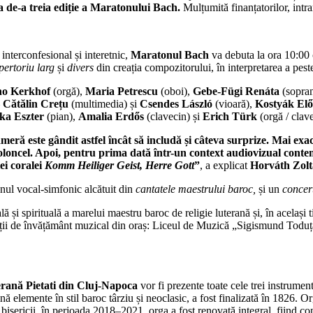
 de-a treia edi
ț
ie a Maratonului Bach.
Mulțumită finanțatorilor, intra
 interconfesional și interetnic,
Maratonul Bach
va debuta la ora 10:00 
pertoriu larg
și
divers
din creația compozitorului, în interpretarea a peste 
o Kerkhof
(orgă),
Maria Petrescu
(oboi),
Gebe-Fügi Renáta
(sopra
–
C
ătălin
Crețu
(multimedia) și
Csendes László
(vioară),
Kostyák El
ka Eszter
(pian),
Amalia Erdős
(clavecin) și
Erich Türk
(orgă / clave
ră este gândit astfel încât să includă și câteva surprize. Mai exact,
 violoncel. Apoi, pentru prima dată într-un context audiovizual co
ei coralei
Komm Heiliger Geist, Herre Gott
”
, a explicat
Horváth Zolt
nul vocal-simfonic alcătuit din
cantatele maestrului baroc,
și un
concert
și spirituală a marelui maestru baroc de religie luterană și, în același ti
nstituții de învățământ muzical din oraș: Liceul de Muzică „Sigismund 
erană Pietati din Cluj-Napoca
vor fi prezente toate cele trei instrumen
 elemente în stil baroc târziu și neoclasic, a fost finalizată în 1826. O
 bisericii, în perioada 2018–2021, orga a fost renovată integral, fiind co