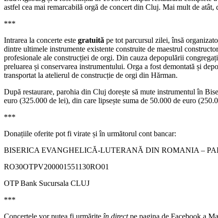
astfel cea mai remarcabilă orgă de concert din Cluj. Mai mult de atât, da
***
Intrarea la concerte este
gratuită
pe tot parcursul zilei, însă organizato
dintre ultimele instrumente existente construite de maestrul constructo
profesionale ale construcției de orgi. Din cauza depopulării congregație
preluarea și conservarea instrumentului. Orga a fost demontată și depo
transportat la atelierul de construcție de orgi din Hărman.
După restaurare, parohia din Cluj dorește să mute instrumentul în Biseri
euro (325.000 de lei), din care lipsește suma de 50.000 de euro (250.0
***
Donațiile oferite pot fi virate și în următorul cont bancar:
BISERICA EVANGHELICĂ-LUTERANĂ DIN ROMANIA – PA
RO30OTPV200001551130RO01
OTP Bank Sucursala CLUJ
***
Concertele vor putea fi urmărite
în direct
pe pagina de Facebook a Mara