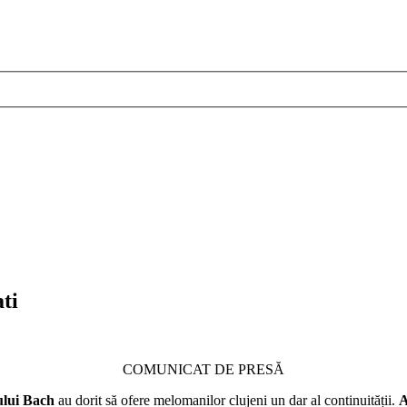
ti
COMUNICAT DE PRESĂ
lui Bach
au dorit să ofere melomanilor clujeni un dar al continuității.
A