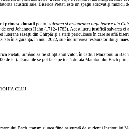
torită acusticii sale, Biserica Pietati este un spațiu adecvat și muzicii 
rii
primesc donații
pentru
salvarea și restaurarea orgii baroce din Chi
r de orgi Johannes Hahn (1712–1783). Acest lucru justifică salvarea ei a
i luterane săsești din Chirpăr și a stării periculoase în care se află bi
zitată în siguranță, în anul 2022, sub îndrumarea restauratorului și mae
ca Pietati, urmând să fie sfințit anul viitor, în cadrul Maratonului Bach. 
00 de lei). Donațiile se pot face pe toată durata Maratonului Bach prin 
ROHIA CLUJ
tonului Bach, transmisiunea fiind asigurată de studenții Institutului 