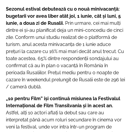
Sezonul estival debutează cu o nouă minivacanță:
bugetarii vor avea liber atât joi, 1 iunie, cât și luni, 5
iunie, a doua zi de Rusalii.
Prin urmare, cei mai mulți
dintre ei și-au planificat deja un mini-concediu de cinci
zile. Conform unui studiu realizat de o platformă de
turism, anul acesta minivacanța de 1 iunie aduce
prețuri la cazare cu 16% mai mari decât anul trecut. Cu
toate acestea, 65% dintre respondenții sondajului au
confirmat că au în plan o vacanță în România în
perioada Rusaliilor. Prețul mediu pentru o noapte de
cazare în weekendul prelungit de Rusalii este de 296 lei
/ cameră dublă.
„10 pentru Film” își continuă misiunea la Festivalul
Internațional de Film Transilvania și în acest an.
Astfel, alți 10 actori aflați la debut sau care au
interpretat până acum roluri secundare în cinema vor
veni la festival, unde vor intra într-un program de