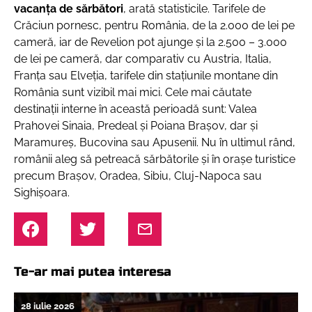
vacanța de sărbători
, arată statisticile. Tarifele de
Crăciun pornesc, pentru România, de la 2.000 de lei pe
cameră, iar de Revelion pot ajunge şi la 2.500 – 3.000
de lei pe cameră, dar comparativ cu Austria, Italia,
Franţa sau Elveţia, tarifele din staţiunile montane din
România sunt vizibil mai mici. Cele mai căutate
destinaţii interne în această perioadă sunt: Valea
Prahovei Sinaia, Predeal şi Poiana Braşov, dar şi
Maramureş, Bucovina sau Apusenii. Nu în ultimul rând,
românii aleg să petreacă sărbătorile şi în oraşe turistice
precum Braşov, Oradea, Sibiu, Cluj-Napoca sau
Sighişoara.
Te-ar mai putea interesa
28 iulie 2026