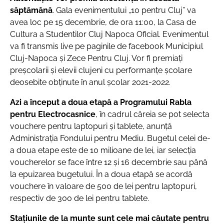
săptămână
. Gala evenimentului „10 pentru Cluj” va
avea loc pe 15 decembrie, de ora 11:00, la Casa de
Cultura a Studentilor Cluj Napoca Oficial. Evenimentul
va fi transmis live pe paginile de facebook Municipiul
Cluj-Napoca și Zece Pentru Cluj. Vor fi premiaţi
preşcolarii şi elevii clujeni cu performanţe şcolare
deosebite obţinute în anul şcolar 2021-2022.
Azi a început a doua etapă a Programului Rabla
pentru Electrocasnice
, în cadrul căreia se pot selecta
vouchere pentru laptopuri şi tablete, anunță
Administraţia Fondului pentru Mediu. Bugetul celei de-
a doua etape este de 10 milioane de lei, iar selecţia
voucherelor se face între 12 și 16 decembrie sau până
la epuizarea bugetului. În a doua etapă se acordă
vouchere în valoare de 500 de lei pentru laptopuri,
respectiv de 300 de lei pentru tablete.
Stațiunile de la munte sunt cele mai căutate pentru