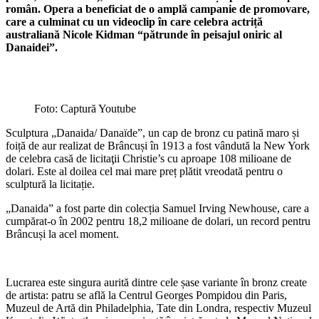
român. Opera a beneficiat de o amplă campanie de promovare,
care a culminat cu un videoclip în care celebra actriță
australiană Nicole Kidman “pătrunde în peisajul oniric al
Danaidei”.
Foto: Captură Youtube
Sculptura „Danaida/ Danaïde”, un cap de bronz cu patină maro și
foiță de aur realizat de Brâncuși în 1913 a fost vândută la New York
de celebra casă de licitaţii Christie’s cu aproape 108 milioane de
dolari. Este al doilea cel mai mare preț plătit vreodată pentru o
sculptură la licitație.
„Danaida” a fost parte din colecția Samuel Irving Newhouse, care a
cumpărat-o în 2002 pentru 18,2 milioane de dolari, un record pentru
Brâncuși la acel moment.
Lucrarea este singura aurită dintre cele șase variante în bronz create
de artista: patru se află la Centrul Georges Pompidou din Paris,
Muzeul de Artă din Philadelphia, Tate din Londra, respectiv Muzeul