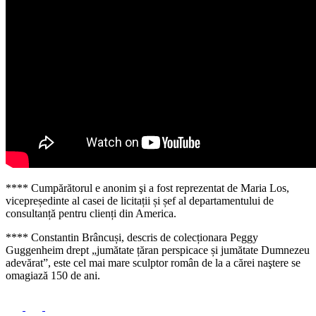
**** Cumpărătorul e anonim şi a fost reprezentat de Maria Los,
vicepreședinte al casei de licitații și șef al departamentului de
consultanță pentru clienți din America.
**** Constantin Brâncuși, descris de colecționara Peggy
Guggenheim drept „jumătate țăran perspicace și jumătate Dumnezeu
adevărat”, este cel mai mare sculptor român de la a cărei naştere se
omagiază 150 de ani.