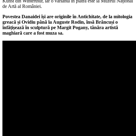
Kunst din Winterthur, iar o variantă în piatră este la Muzeul Național
de Artă al României.
Povestea Danaidei își are originile în Antichitate, de la mitologia
greacă și Ovidiu până la Auguste Rodin, însă Brâncuși o
înfățișează în sculptură pe Margit Pogany, tânăra artistă
maghiară care a fost muza sa.