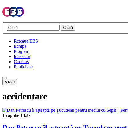
Caută
Reteaua EBS
Echipa
Program
Interviuri
Concurs
Publicitate
Meniu
accidentare
15 aprilie
18:37
Dan Petrescu îl așteaptă pe Țucudean pentr