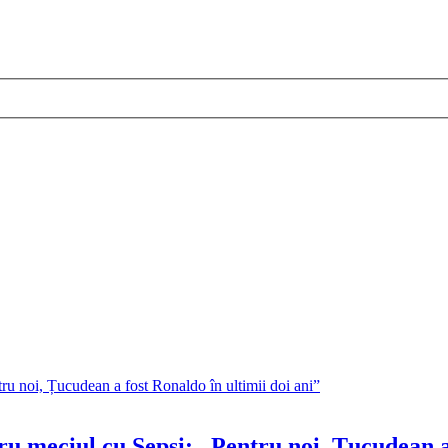
u meciul cu Sepsi: „Pentru noi, Țucudean a 