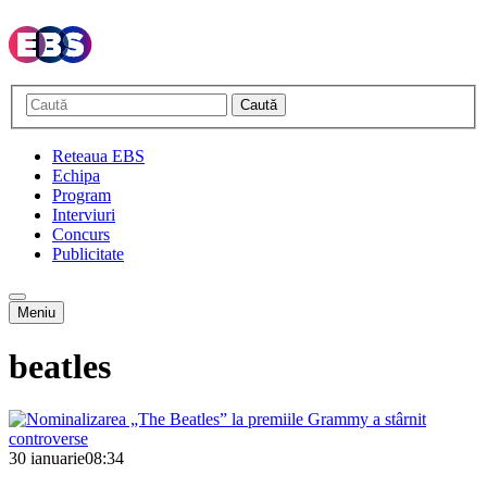
Caută
Reteaua EBS
Echipa
Program
Interviuri
Concurs
Publicitate
Meniu
beatles
30 ianuarie
08:34