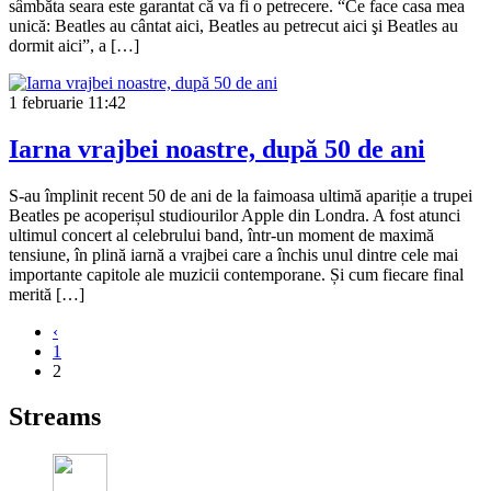
sâmbăta seara este garantat că va fi o petrecere. “Ce face casa mea
unică: Beatles au cântat aici, Beatles au petrecut aici şi Beatles au
dormit aici”, a […]
1 februarie
11:42
Iarna vrajbei noastre, după 50 de ani
S-au împlinit recent 50 de ani de la faimoasa ultimă apariție a trupei
Beatles pe acoperișul studiourilor Apple din Londra. A fost atunci
ultimul concert al celebrului band, într-un moment de maximă
tensiune, în plină iarnă a vrajbei care a închis unul dintre cele mai
importante capitole ale muzicii contemporane. Și cum fiecare final
merită […]
‹
1
2
Streams