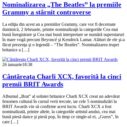
Nominalizarea „The Beatles” la premiile
Grammy a stârnit controverse
La ediţia din acest an a premiilor Grammy, care vor fi decernate
duminică, 2 februarie, printre nominalizaţii la categoriile Cea mai
bună înregistrare şi Cea mai bună interpretare se numără superstaruri
în mare vogă precum Beyoncé şi Kendrick Lamar. Alături de ele şi-a
făcut prezenţa şi o legendă – “The Beatles”. Nominalizarea trupei
britanice a […]
26 ianuarie
18:38
Cântăreaţa Charli XCX, favorită la cinci
premii BRIT Awards
Albumul „Brat” al solistei britanice Charli XCX creat un adevărat
fenomen cultural în cursul verii trecute, iar cele 5 nominalizări la
BRIT Awards vin să confirme acest lucru. Charli XCX a fost
nominalizată, printre altele, la categoriile artistul anului, cea mai
bună piesă dance şi piesă pop, în timp ce single-ul ei, „Guess”, în
care […]