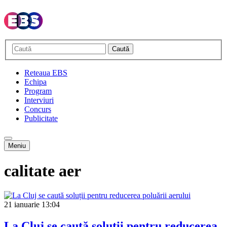
Caută
Reteaua EBS
Echipa
Program
Interviuri
Concurs
Publicitate
Meniu
calitate aer
21 ianuarie
13:04
La Cluj se caută soluții pentru reducerea