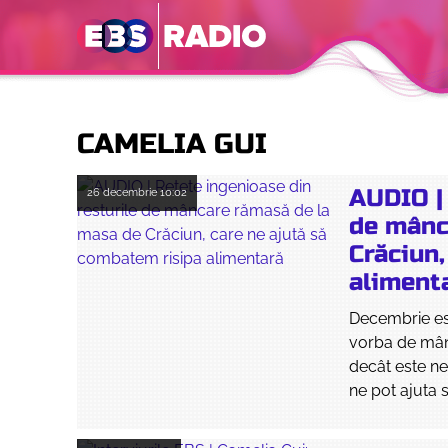
CAMELIA GUI
AUDIO | 
26 decembrie
10:02
de mânc
Crăciun,
aliment
Decembrie es
vorba de mân
decât este nec
ne pot ajuta s