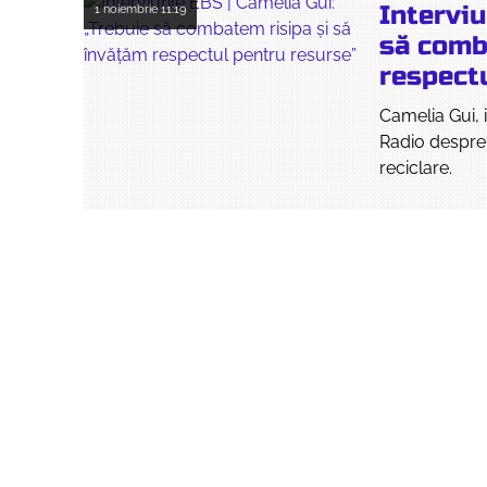
Interviu
1 noiembrie
11:19
să comb
respect
Camelia Gui, i
Radio despre
reciclare.