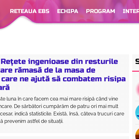
RETEAUA EBS
ECHIPA
PROGRAM
INTE
Rețete ingenioase din resturile
are rămasă de la masa de
 care ne ajută să combatem risipa
ară
te luna în care facem cea mai mare risipă când vine
care. De sărbători cumpărăm de patru ori mai mult
esar, indică statisticile. Există, însă, câteva trucuri care
ă prevenim astfel de situații.