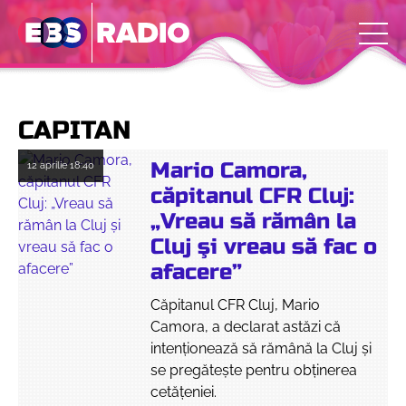
CAPITAN
Mario Camora,
12 aprilie
18:40
căpitanul CFR Cluj:
„Vreau să rămân la
Cluj şi vreau să fac o
afacere”
Căpitanul CFR Cluj, Mario
Camora, a declarat astăzi că
intenționează să rămână la Cluj și
se pregătește pentru obținerea
cetățeniei.