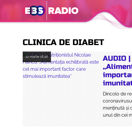
CLINICA DE DIABET
AUDIO | 
12 martie
18:46
„Aliment
importa
imunita
Dincolo de re
coronavirusul
menținută și 
unul din cei m