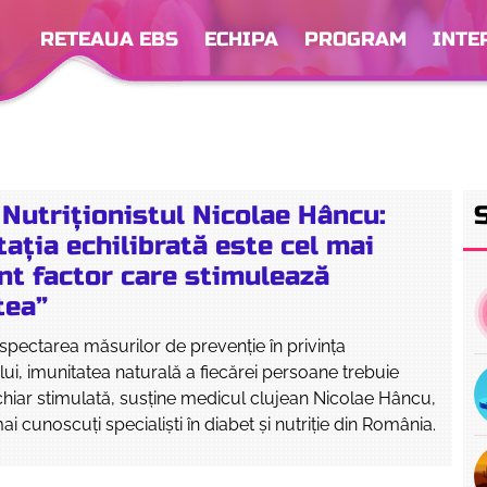
RETEAUA EBS
ECHIPA
PROGRAM
INTE
Nutriționistul Nicolae Hâncu:
ația echilibrată este cel mai
nt factor care stimulează
tea”
spectarea măsurilor de prevenție în privința
ui, imunitatea naturală a fiecărei persoane trebuie
chiar stimulată, susține medicul clujean Nicolae Hâncu,
ai cunoscuți specialiști în diabet și nutriție din România.