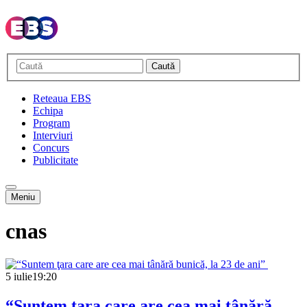
Caută
Reteaua EBS
Echipa
Program
Interviuri
Concurs
Publicitate
Meniu
cnas
5 iulie
19:20
“Suntem ţara care are cea mai tânără