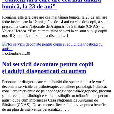
bunică, la 23 de ani”
România este ţara care are cea mai tânără bunică, la 23 de ani, are
fetiţe însărcinate la 12 ani şi fete de 14 ani cu câte doi copii, a spus
preşedinta Casei Naţionale de Asigurări de Sănătate (CNAS), dr.
Valeria Herdea. “Este cutremurător să vezi la ce sunt supuşi copiii
noştri! Şi atunci, refuzul de a discuta […]
1 octombrie
11:30
Noi servicii decontate pentru copiii
şi adulţii diagnosticaţi cu autism
Persoanelor diagnosticate cu tulburări din spectrul autist le vor fi
decontate serviciile de psihoterapie, consiliere psihologică clinică,
consiliere/intervenţie de psihopedagogie specială-logopedie, precum
şi intervențiile psihologice validate științific în tulburări din spectru
autist, după cum informează Casa Naţională de Asigurări de
Sănătate (CNAS). De asemenea, fiecare bolnav va putea beneficia
de un plan de intervenție personalizat. […]