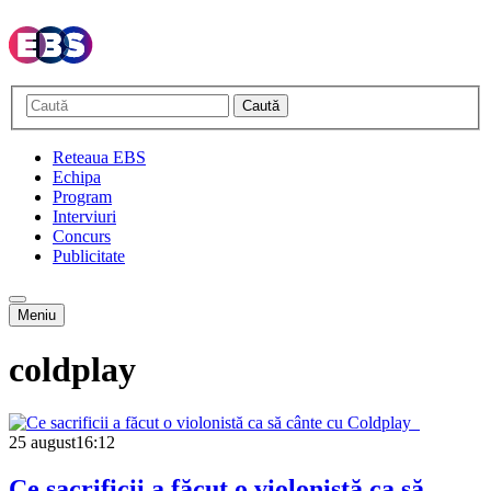
Caută
Reteaua EBS
Echipa
Program
Interviuri
Concurs
Publicitate
Meniu
coldplay
25 august
16:12
Ce sacrificii a făcut o violonistă ca să