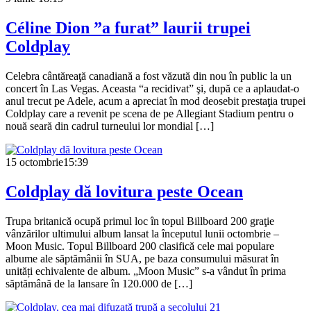
Céline Dion ”a furat” laurii trupei
Coldplay
Celebra cântăreaţă canadiană a fost văzută din nou în public la un
concert în Las Vegas. Aceasta “a recidivat” şi, după ce a aplaudat-o
anul trecut pe Adele, acum a apreciat în mod deosebit prestaţia trupei
Coldplay care a revenit pe scena de pe Allegiant Stadium pentru o
nouă seară din cadrul turneului lor mondial […]
15 octombrie
15:39
Coldplay dă lovitura peste Ocean
Trupa britanică ocupă primul loc în topul Billboard 200 graţie
vânzărilor ultimului album lansat la începutul lunii octombrie –
Moon Music. Topul Billboard 200 clasifică cele mai populare
albume ale săptămânii în SUA, pe baza consumului măsurat în
unități echivalente de album. „Moon Music” s-a vândut în prima
săptămână de la lansare în 120.000 de […]