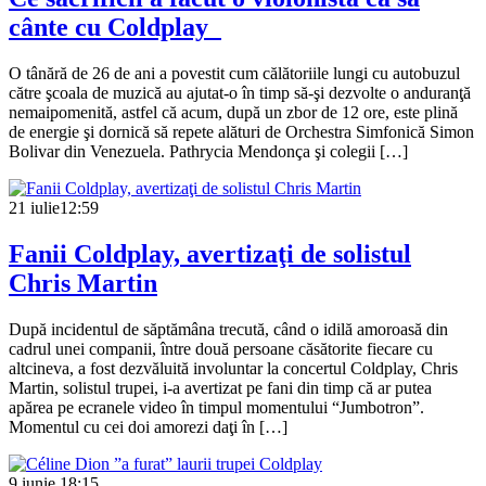
cânte cu Coldplay
O tânără de 26 de ani a povestit cum călătoriile lungi cu autobuzul
către şcoala de muzică au ajutat-o în timp să-şi dezvolte o anduranţă
nemaipomenită, astfel că acum, după un zbor de 12 ore, este plină
de energie şi dornică să repete alături de Orchestra Simfonică Simon
Bolivar din Venezuela. Pathrycia Mendonça şi colegii […]
21 iulie
12:59
Fanii Coldplay, avertizaţi de solistul
Chris Martin
După incidentul de săptămâna trecută, când o idilă amoroasă din
cadrul unei companii, între două persoane căsătorite fiecare cu
altcineva, a fost dezvăluită involuntar la concertul Coldplay, Chris
Martin, solistul trupei, i-a avertizat pe fani din timp că ar putea
apărea pe ecranele video în timpul momentului “Jumbotron”.
Momentul cu cei doi amorezi daţi în […]
9 iunie
18:15