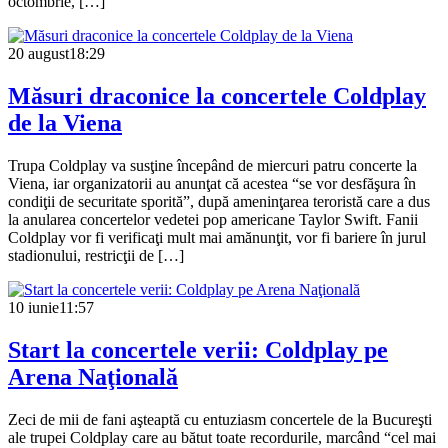
octombrie, […]
20 august
18:29
Măsuri draconice la concertele Coldplay
de la Viena
Trupa Coldplay va susţine începând de miercuri patru concerte la
Viena, iar organizatorii au anunţat că acestea “se vor desfăşura în
condiţii de securitate sporită”, după ameninţarea teroristă care a dus
la anularea concertelor vedetei pop americane Taylor Swift. Fanii
Coldplay vor fi verificaţi mult mai amănunţit, vor fi bariere în jurul
stadionului, restricţii de […]
10 iunie
11:57
Start la concertele verii: Coldplay pe
Arena Naţională
Zeci de mii de fani aşteaptă cu entuziasm concertele de la Bucureşti
ale trupei Coldplay care au bătut toate recordurile, marcând “cel mai