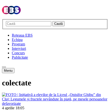
Caută
Reteaua EBS
Echipa
Program
Interviuri
Concurs
Publicitate
Meniu
colectate
4 aprilie
18:05