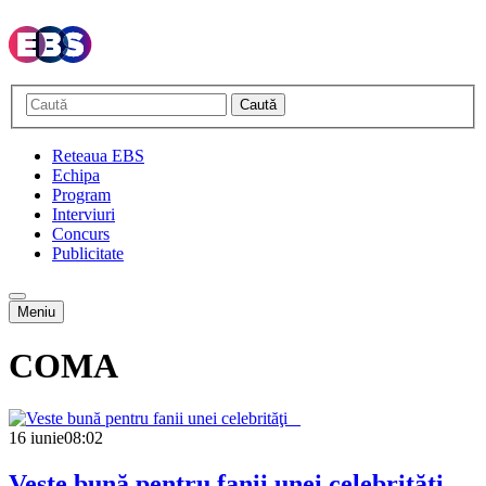
Caută
Reteaua EBS
Echipa
Program
Interviuri
Concurs
Publicitate
Meniu
COMA
16 iunie
08:02
Veste bună pentru fanii unei celebrităţi