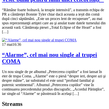
“Rămâne foarte bolnavă, la terapie intensivă”, a transmis echipa de
PR a cântăreţei Bonnie Tyler chiar dacă aceasta a ieșit din comă
după cinci săptămâni. „Este un proces lent de recuperare”, au mai
spus reprezentanţii artiştei care au şi anulat toate datele turneului din
această vară. Cântăreața piesei „Total Eclipse of the Heart” a fost
[…]
17 mai
16:36
“Alarme”, cel mai nou single al trupei
COMA
Un nou single de pe albumul „Petrecerea copiilor” a fost lansat în
eter de trupa Coma. „Alarme” este o piesă “despre ieri, despre azi şi
despre mâine”, iar substratul el este unul “profund familial şi
puternic sentimental”. Albumul „Petrecerea copiilor” vine în
continuarea precedentului produs discografic, „Acordul Părinţilor”,
iar single-ul “Alarme” se păsstrează în acelaşi […]
Streams