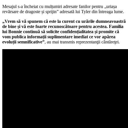
Mesajul s-a încheiat cu mulțumiri adresate fanilor pentru „uriașa
revărsare de dragoste și sprijin” adresată lui Tyler din întreaga lume.
„Vrem să vă spunem că este la curent cu urările dumneavoastră
de bine și vă este foarte recunoscătoare pentru acestea. Familia
lui Bonnie continuă să solicite confidențialitatea și promite că
vom publica informații suplimentare imediat ce vor apărea
evoluții semnificative”
, au mai transmis reprezentanţii cântăreţei.