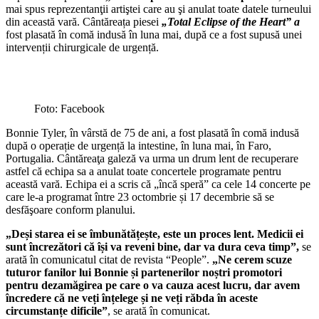
mai spus reprezentanţii artiştei care au şi anulat toate datele turneului
din această vară. Cântăreața piesei
„Total Eclipse of the Heart” a
fost plasată în comă indusă în luna mai, după ce a fost supusă unei
intervenții chirurgicale de urgență.
Foto: Facebook
Bonnie Tyler, în vârstă de 75 de ani, a fost plasată în comă indusă
după o operație de urgență la intestine, în luna mai, în Faro,
Portugalia. Cântăreaţa galeză va urma un drum lent de recuperare
astfel că echipa sa a anulat toate concertele programate pentru
această vară. Echipa ei a scris că „încă speră” ca cele 14 concerte pe
care le-a programat între 23 octombrie și 17 decembrie să se
desfăşoare conform planului.
„Deși starea ei se îmbunătățește, este un proces lent. Medicii ei
sunt încrezători că își va reveni bine, dar va dura ceva timp”,
se
arată în comunicatul citat de revista “People”.
„Ne cerem scuze
tuturor fanilor lui Bonnie și partenerilor noștri promotori
pentru dezamăgirea pe care o va cauza acest lucru, dar avem
încredere că ne veți înțelege și ne veți răbda în aceste
circumstanțe dificile”
, se arată în comunicat.