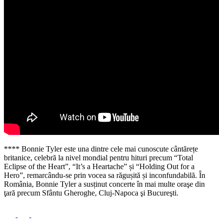
**** Bonnie Tyler este una dintre cele mai cunoscute cântărețe
britanice, celebră la nivel mondial pentru hituri precum “Total
Eclipse of the Heart”, “It’s a Heartache” și “Holding Out for a
Hero”, remarcându-se prin vocea sa răgușită și inconfundabilă. În
România, Bonnie Tyler a susținut concerte în mai multe oraşe din
ţară precum Sfântu Gheroghe, Cluj-Napoca şi Bucureşti.