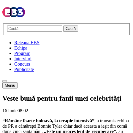
Caută
Reteaua EBS
Echipa
Program
Interviuri
Concurs
Publicitate
Meniu
Veste bună pentru fanii unei celebrităţi
16 iunie
08:02
“Rămâne foarte bolnavă, la terapie intensivă”
, a transmis echipa
de PR a cântăreţei Bonnie Tyler chiar dacă aceasta a ieșit din comă
după cinci săptămâni.
„Este un proces lent de recuperare”
, au