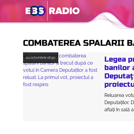
COMBATEREA SPALARII B
Legea p
24 octombrie
16:50
banilor 
Deputați
proiectu
Reluarea votu
Deputaților, 
aflați în sală