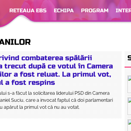
RETEAUA EBS
ECHIPA
PROGRAM
INTE
ANILOR
rivind combaterea spălării
a trecut după ce votul în Camera
lor a fost reluat. La primul vot,
l a fost respins
lui s-a făcut la solicitarea liderului PSD din Camera
Daniel Suciu, care a invocat faptul că doi parlamentari
 au apărut la primul vot că nu au votat.