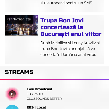
și 6 eurocenți pentru un SMS.
Trupa Bon Jovi
29 octombrie
13:55
concertează la
București anul viitor
După Metallica și Lenny Kravitz și
trupa Bon Jovi a anunțat că va
concerta în România anul viitor.
STREAMS
Live Broadcast
EBS RADIO
CLUJ SOUNDS BETTER
EBS | Local