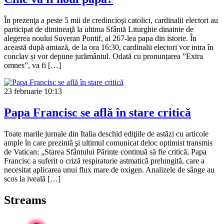
În prezenţa a peste 5 mii de credincioşi catolici, cardinalii electori au
participat de dimineaţă la ultima Sfântă Liturghie dinainte de
alegerea noului Suveran Pontif, al 267-lea papa din istorie. În
această după amiază, de la ora 16:30, cardinalii electori vor intra în
conclav și vor depune jurământul. Odată cu pronunțarea ”Extra
omnes”, va fi […]
23 februarie
10:13
Papa Francisc se află în stare critică
Toate marile jurnale din Italia deschid ediţiile de astăzi cu articole
ample în care prezintă şi ultimul comunicat deloc optimist transmis
de Vatican: „Starea Sfântului Părinte continuă să fie critică, Papa
Francisc a suferit o criză respiratorie astmatică prelungită, care a
necesitat aplicarea unui flux mare de oxigen. Analizele de sânge au
scos la iveală […]
Streams