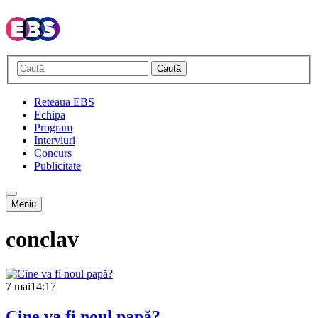
Caută
Reteaua EBS
Echipa
Program
Interviuri
Concurs
Publicitate
Meniu
conclav
7 mai
14:17
Cine va fi noul papă?