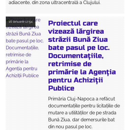
adiacente, din zona ultracentrală a Clujului.
Proiectul care
16 ianuarie
17:54
vizează lărgirea
străzii Bună Ziua
bate pasul pe loc.
Documentațiile,
retrimise de
primărie la Agenția
pentru Achiziții
Publice
Primăria Cluj-Napoca a refăcut
documentațiile pentru licitațiile de
mutare a utilităților de pe strada
Bună Ziua, dar demersurile bat
din nou pasul pe loc.