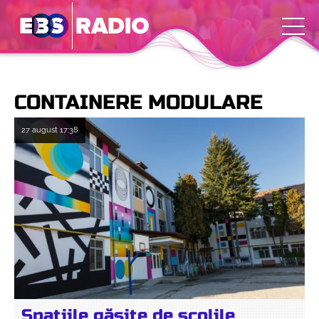
CONTAINERE MODULARE
27 august
17:38
Spațiile găsite de școlile