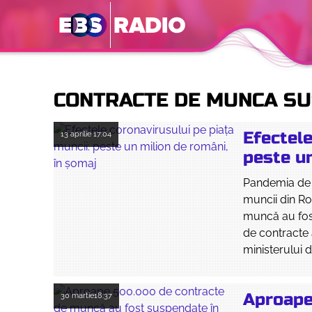
CONTRACTE DE MUNCA S
Efectele
13 aprilie
17:04
peste un
Pandemia de 
muncii din Ro
muncă au fos
de contracte 
ministerului d
Aproape
30 martie
18:37