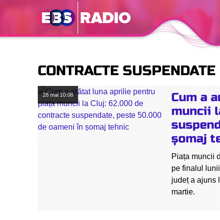
CONTRACTE SUSPENDATE
Cum a ar
28 mai
10:08
muncii l
suspend
șomaj t
Piața muncii d
pe finalul lun
județ a ajuns 
martie.