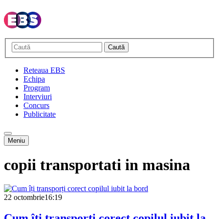
Caută
Reteaua EBS
Echipa
Program
Interviuri
Concurs
Publicitate
Meniu
copii transportati in masina
22 octombrie
16:19
Cum îți transporți corect copilul iubit la