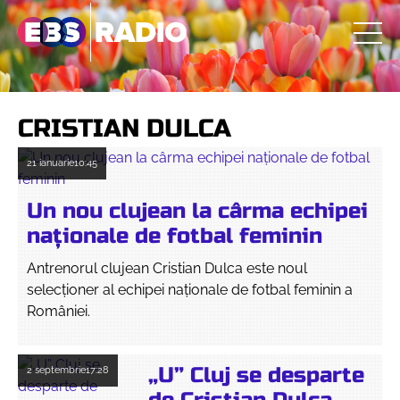
CRISTIAN DULCA
21 ianuarie
10:45
Un nou clujean la cârma echipei
naționale de fotbal feminin
Antrenorul clujean Cristian Dulca este noul
selecționer al echipei naționale de fotbal feminin a
României.
„U” Cluj se desparte
2 septembrie
17:28